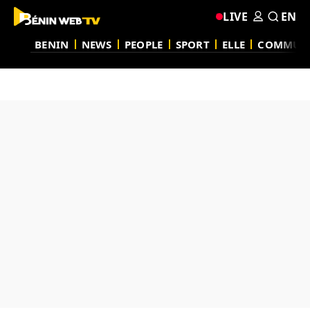
LIVE
EN
BENIN
NEWS
PEOPLE
SPORT
ELLE
COMMUN