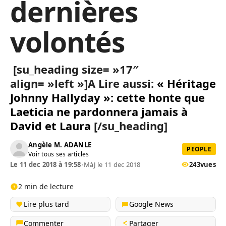
dernières
volontés
[su_heading size= »17″
align= »left »]A Lire aussi:
« Héritage
Johnny Hallyday »: cette honte que
Laeticia ne pardonnera jamais à
David et Laura
[/su_heading]
Angèle M. ADANLE
PEOPLE
Voir tous ses articles
Le 11 dec 2018 à 19:58
•
MàJ le 11 dec 2018
243
vues
2 min de lecture
Lire plus tard
Google News
Commenter
Partager