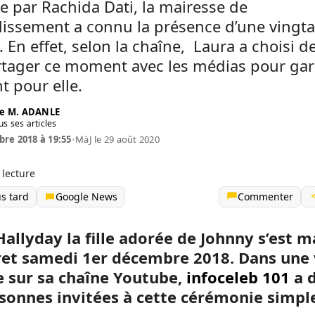
e par Rachida Dati, la mairesse de
dissement a connu la présence d’une vingta
é. En effet, selon la chaîne, Laura a choisi d
rtager ce moment avec les médias pour gar
 pour elle.
e M. ADANLE
us ses articles
re 2018 à 19:55
•
MàJ le 29 août 2020
 lecture
us tard
Google News
Commenter
Hallyday la fille adorée de Johnny s’est m
ret samedi 1er décembre 2018.
Dans une 
e sur sa chaîne Youtube,
infoceleb 101
a d
rsonnes invitées à cette cérémonie simpl