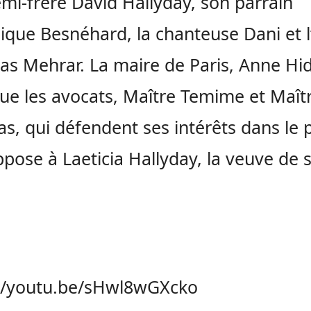
mi-frère David Hallyday, son parrain
que Besnéhard, la chanteuse Dani et l
las Mehrar. La maire de Paris, Anne Hi
que les avocats, Maître Temime et Maît
s, qui défendent ses intérêts dans le 
oppose à Laeticia Hallyday, la veuve de 
://youtu.be/sHwl8wGXcko