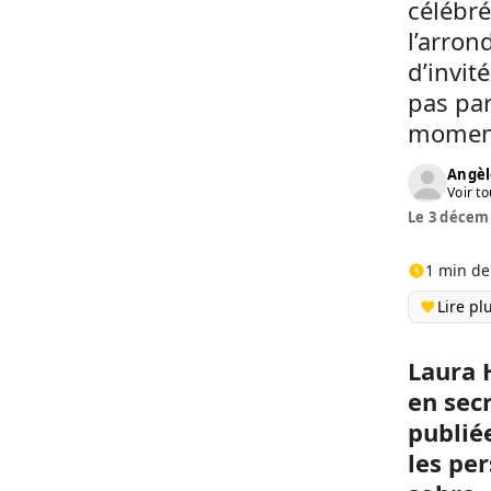
célébré
l’arron
d’invit
pas pa
moment
Angèl
Voir to
Le 3 décemb
1 min de
Lire pl
Laura 
en sec
publié
les pe