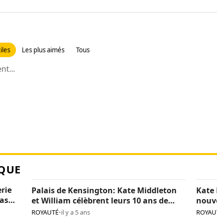
iles
Les plus aimés
Tous
t...
QUE
erie
Palais de Kensington: Kate Middleton
Kate 
pas
et William célèbrent leurs 10 ans de
nouv
mariage (photos)
(phot
ROYAUTÉ
•
il y a 5 ans
ROYAU