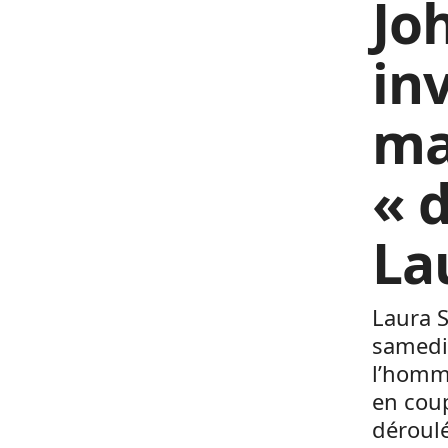
Jo
in
ma
« d
La
Laura S
samedi
l’homme
en coup
déroul