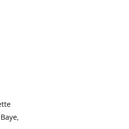
ette
 Baye,