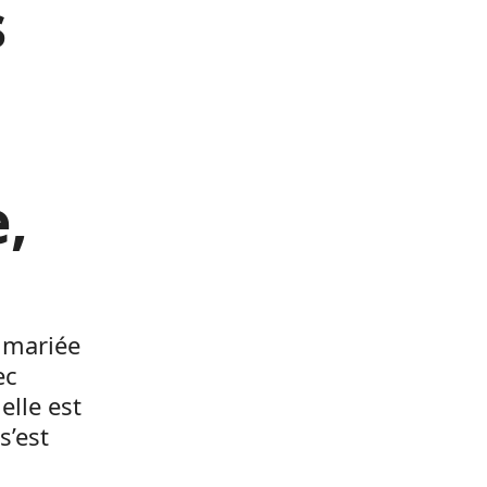
s
e,
t mariée
ec
elle est
s’est