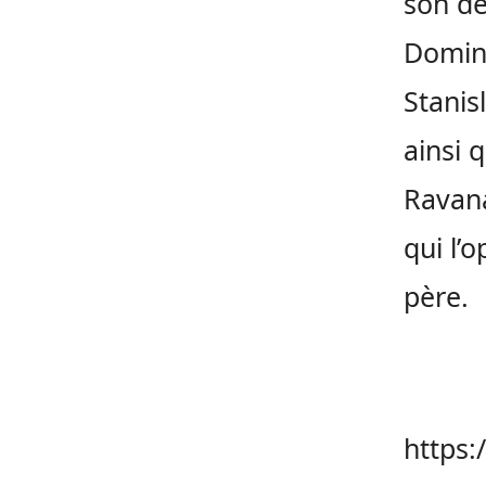
son de
Domini
Stanis
ainsi 
Ravana
qui l’
père.
https