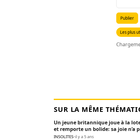
Publier
Les plus ut
Chargemen
SUR LA MÊME THÉMATI
Un jeune britannique joue à la lot
et remporte un bolide: sa joie n’a 
duré 24H
INSOLITES
•
il y a 5 ans