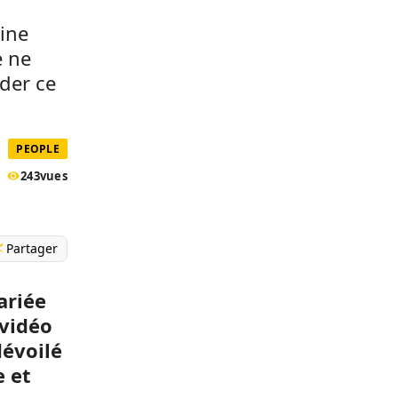
ine
e ne
der ce
PEOPLE
243
vues
Partager
ariée
vidéo
évoilé
e et