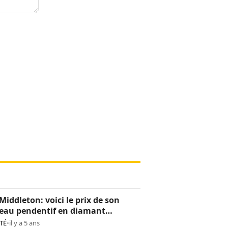
Middleton: voici le prix de son
eau pendentif en diamant
os)
TÉ
•
il y a 5 ans