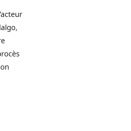
’acteur
dalgo,
re
procès
son