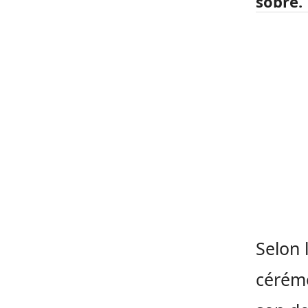
sobre.
Selon 
cérémo