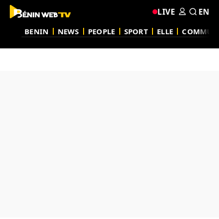
LIVE
EN
BENIN
NEWS
PEOPLE
SPORT
ELLE
COMMUN