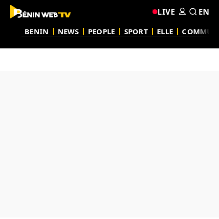
LIVE
EN
BENIN
NEWS
PEOPLE
SPORT
ELLE
COMMUN