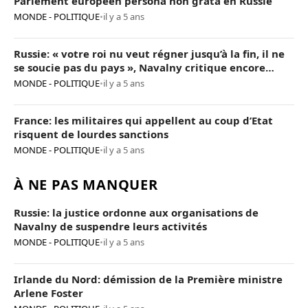
Parlement européen persona non grata en Russie
MONDE - POLITIQUE
•
il y a 5 ans
Russie: « votre roi nu veut régner jusqu’à la fin, il ne
se soucie pas du pays », Navalny critique encore
Poutine
MONDE - POLITIQUE
•
il y a 5 ans
France: les militaires qui appellent au coup d’Etat
risquent de lourdes sanctions
MONDE - POLITIQUE
•
il y a 5 ans
À NE PAS MANQUER
Russie: la justice ordonne aux organisations de
Navalny de suspendre leurs activités
MONDE - POLITIQUE
•
il y a 5 ans
Irlande du Nord: démission de la Première ministre
Arlene Foster