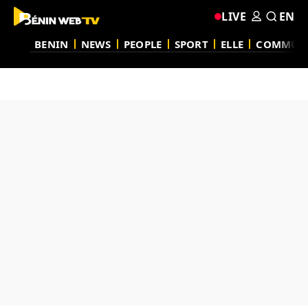
LIVE
EN
BENIN
NEWS
PEOPLE
SPORT
ELLE
COMMUN