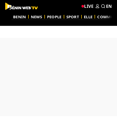
LIVE
EN
BENIN
NEWS
PEOPLE
SPORT
ELLE
COMMUN