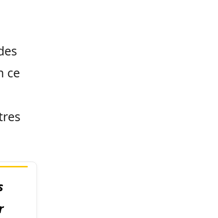
 des
n ce
tres
s
r