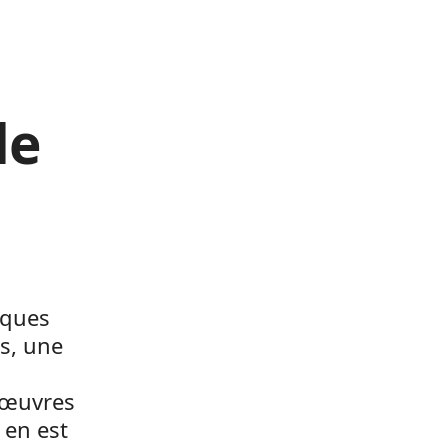
de
iques
ls, une
œuvres
 en est