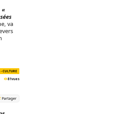
n
«
usées
e, va
evers
n
- CULTURE
81
vues
Partager
ns