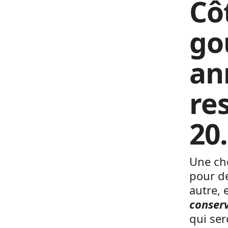
Côt
go
an
res
20
Une ch
pour de
autre, 
conserv
qui ser