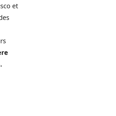
esco et
 des
urs
ère
.