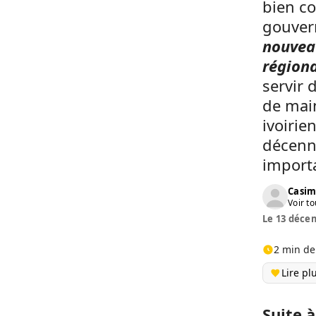
bien co
gouvern
nouvea
régiona
servir 
de main
ivoirie
décenni
importa
Casim
Voir to
Le 13 décem
2 min de
Lire pl
Suite 