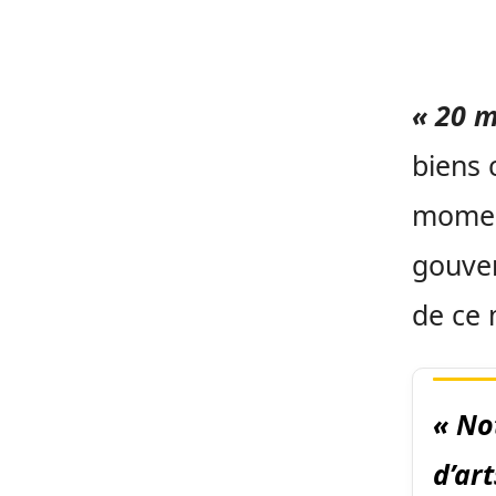
« 20 m
biens 
moment
gouver
de ce 
« No
d’ar