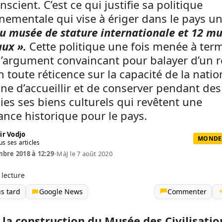
nscient. C’est ce qui justifie sa politique
ementale qui vise à ériger dans le pays u
u musée de stature internationale et 12 m
ux ».
Cette politique une fois menée à term
d’argument convaincant pour balayer d’un r
 toute réticence sur la capacité de la natio
nne d’accueillir et de conserver pendant des
es ses biens culturels qui revêtent une
nce historique pour le pays.
ir Vodjo
MONDE 
us ses articles
bre 2018 à 12:29
•
MàJ le 7 août 2020
 lecture
us tard
Google News
Commenter
à la construction du Musée des Civilisatio