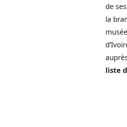
de ses
la bra
musées
d’Ivoi
auprès
liste 