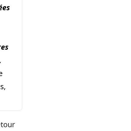
ées
res
,
e
s,
etour