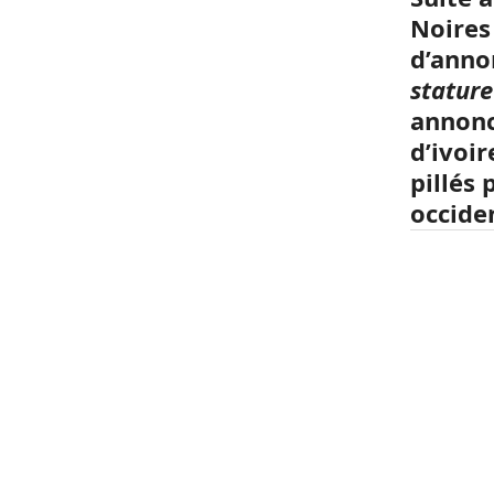
Noires 
d’anno
stature
annonc
d’ivoir
pillés 
occide