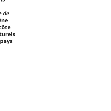
e de
Une
côte
turels
 pays