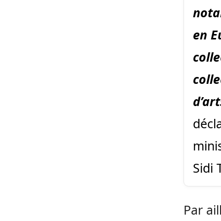
nota
en E
coll
coll
d’art
décl
mini
Sidi 
Par ai