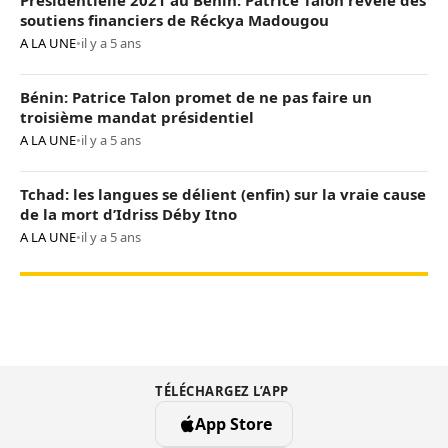
Présidentielle 2021 au Bénin: Patrice Talon révèle des
soutiens financiers de Réckya Madougou
A LA UNE
•
il y a 5 ans
Bénin: Patrice Talon promet de ne pas faire un
troisième mandat présidentiel
A LA UNE
•
il y a 5 ans
Tchad: les langues se délient (enfin) sur la vraie cause
de la mort d’Idriss Déby Itno
A LA UNE
•
il y a 5 ans
TÉLÉCHARGEZ L’APP
App Store