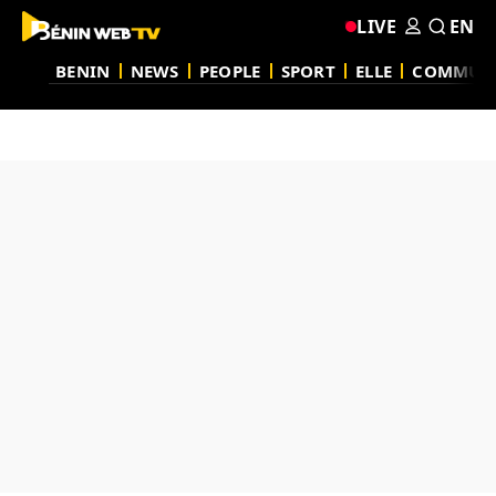
LIVE
EN
BENIN
NEWS
PEOPLE
SPORT
ELLE
COMMUN