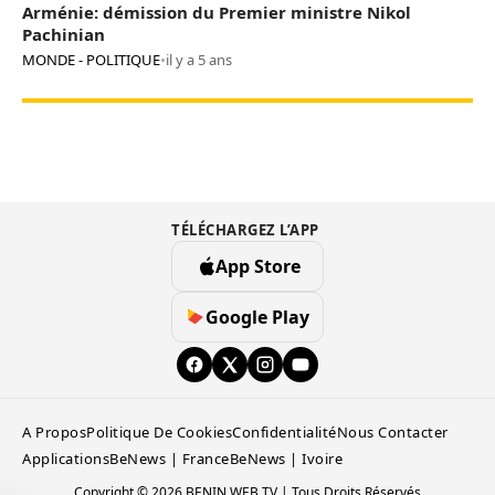
Arménie: démission du Premier ministre Nikol
Pachinian
MONDE - POLITIQUE
•
il y a 5 ans
TÉLÉCHARGEZ L’APP
App Store
Google Play
A Propos
Politique De Cookies
Confidentialité
Nous Contacter
Applications
BeNews | France
BeNews | Ivoire
Copyright © 2026 BENIN WEB TV | Tous Droits Réservés