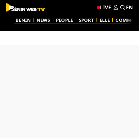
LIVE
EN
BENIN
NEWS
PEOPLE
SPORT
ELLE
COMMUN