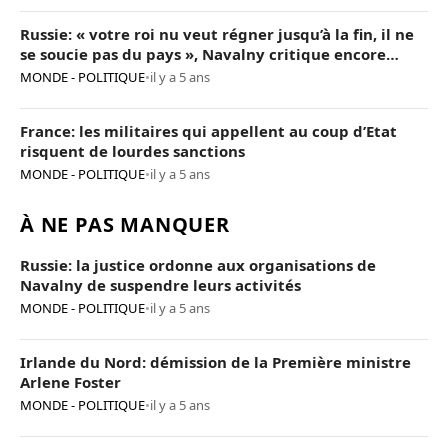
Russie: « votre roi nu veut régner jusqu’à la fin, il ne
se soucie pas du pays », Navalny critique encore
Poutine
MONDE - POLITIQUE
•
il y a 5 ans
France: les militaires qui appellent au coup d’Etat
risquent de lourdes sanctions
MONDE - POLITIQUE
•
il y a 5 ans
À NE PAS MANQUER
Russie: la justice ordonne aux organisations de
Navalny de suspendre leurs activités
MONDE - POLITIQUE
•
il y a 5 ans
Irlande du Nord: démission de la Première ministre
Arlene Foster
MONDE - POLITIQUE
•
il y a 5 ans