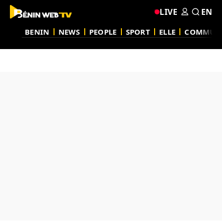
LIVE
EN
BENIN
NEWS
PEOPLE
SPORT
ELLE
COMMUN