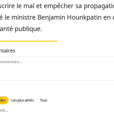
scrire le mal et empêcher sa propagati
é le ministre Benjamin Hounkpatin en
santé publique.
taires
iles
Les plus aimés
Tous
t...