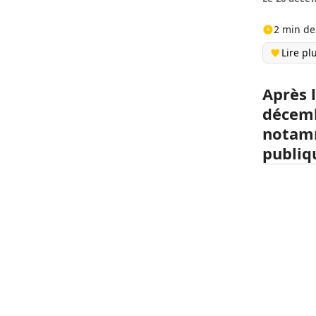
2 min de
Lire pl
Après 
décemb
notamm
publiq