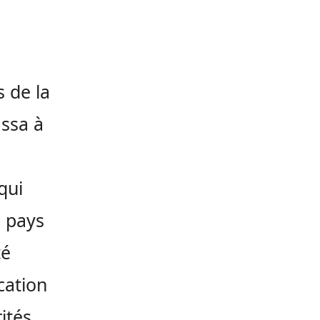
s de la
assa à
qui
du pays
té
cation
ités