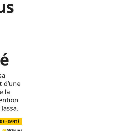
us
té
sa
t d’une
e la
tention
 lassa.
E - SANTÉ
567
vues