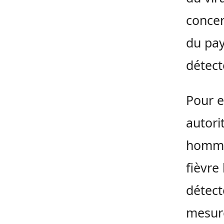
concer
du pay
détect
Pour e
autori
homme 
fièvre
détect
mesure