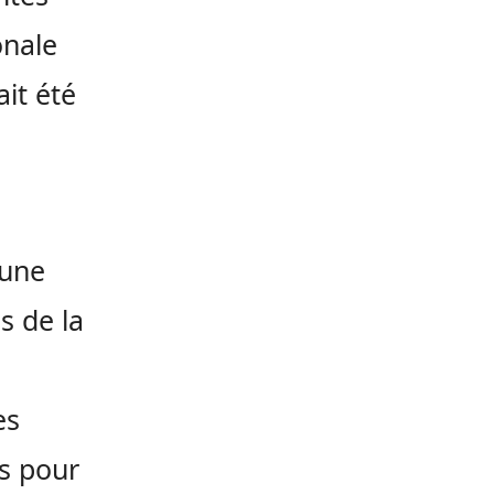
onale
it été
eune
s de la
es
s pour