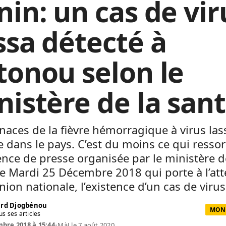
nin: un cas de vir
ssa détecté à
tonou selon le
nistère de la san
aces de la fièvre hémorragique à virus las
e dans le pays. C’est du moins ce qui ressor
nce de presse organisée par le ministère d
le Mardi 25 Décembre 2018 qui porte à l’at
inion nationale, l’existence d’un cas de virus
rd Djogbénou
MOND
us ses articles
bre 2018 à 15:44
•
MàJ le 7 août 2020