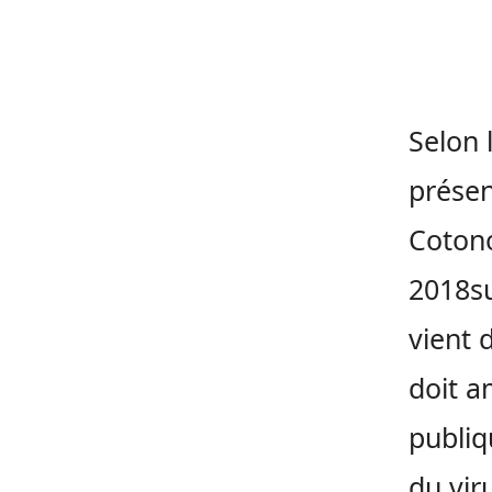
Selon 
présen
Cotono
2018su
vient 
doit a
publiq
du vir