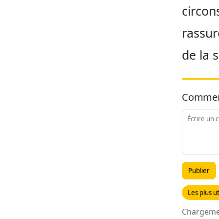
circon
rassur
de la 
Commen
Publier
Les plus ut
Chargemen