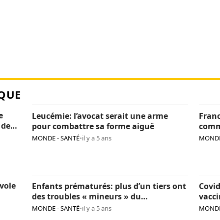
QUE
e
Leucémie: l’avocat serait une arme
Franc
 de
pour combattre sa forme aiguë
comme
mai
MONDE - SANTÉ
•
il y a 5 ans
MONDE
vole
Enfants prématurés: plus d’un tiers ont
Covid
des troubles « mineurs » du
vacci
développement après 5 ans
cons
MONDE - SANTÉ
•
il y a 5 ans
MONDE