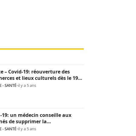
e – Covid-19: réouverture des
rces et lieux culturels dès le 19
 - SANTÉ
•
il y a 5 ans
-19: un médecin conseille aux
nés de supprimer la
ommation abusive d’alcool
 - SANTÉ
•
il y a 5 ans