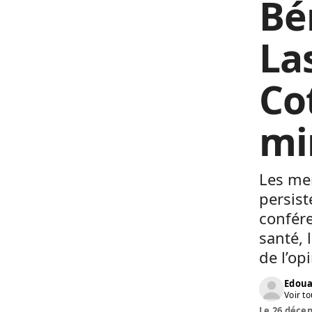
Bé
La
Co
mi
Les men
persist
confére
santé, 
de l’op
Edoua
Voir to
Le 26 décem