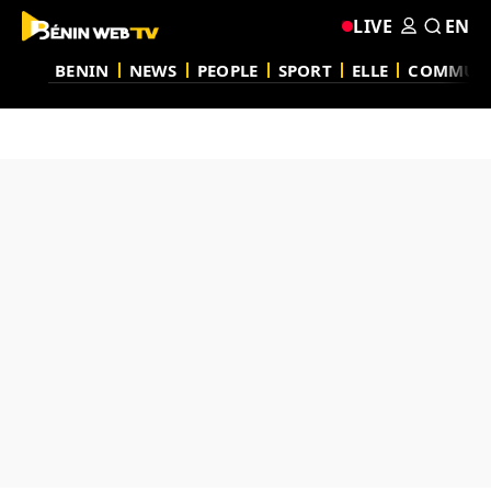
LIVE
EN
BENIN
NEWS
PEOPLE
SPORT
ELLE
COMMUN