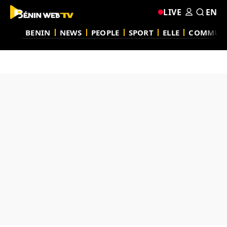
LIVE
EN
BENIN
NEWS
PEOPLE
SPORT
ELLE
COMMUN