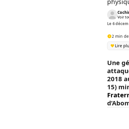
physiq
Cochi
Voir to
Le 6 décemb
2 min de
Lire pl
Une gé
attaqu
2018 a
15) mi
Frater
d’Abom