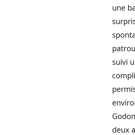
une ba
surpri
sponta
patrou
suivi 
compli
permis
enviro
Godome
deux a