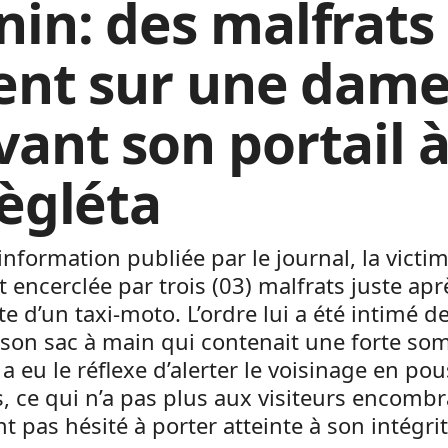
nin: des malfrats
rent sur une dam
vant son portail 
lègléta
’information publiée par le journal, la victim
t encerclée par trois (03) malfrats juste apr
e d’un taxi-moto. L’ordre lui a été intimé d
 son sac à main qui contenait une forte so
i a eu le réflexe d’alerter le voisinage en po
s, ce qui n’a pas plus aux visiteurs encomb
nt pas hésité à porter atteinte à son intégri