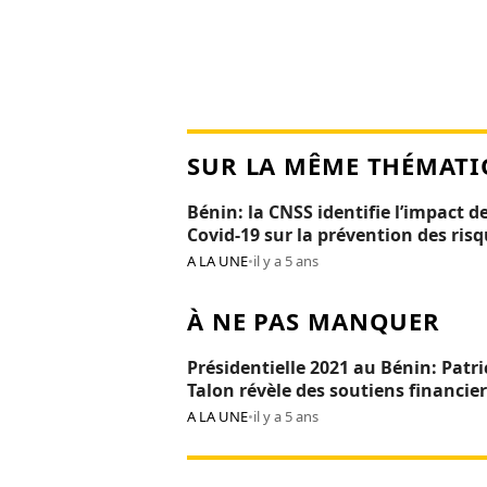
SUR LA MÊME THÉMATI
Bénin: la CNSS identifie l’impact de
Covid-19 sur la prévention des ris
professionnels
A LA UNE
•
il y a 5 ans
À NE PAS MANQUER
Présidentielle 2021 au Bénin: Patri
Talon révèle des soutiens financier
Réckya Madougou
A LA UNE
•
il y a 5 ans