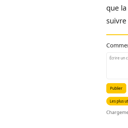
que la
suivre
Commen
Publier
Les plus ut
Chargemen