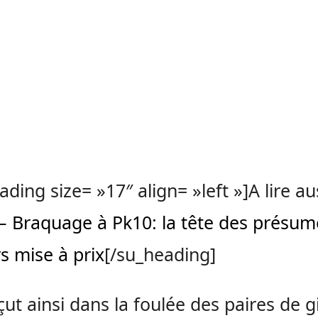
ading size= »17″ align= »left »]A lire aus
– Braquage à Pk10: la tête des présum
s mise à prix
[/su_heading]
eçut ainsi dans la foulée des paires de gi