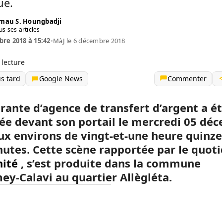
ue.
mau S. Houngbadji
us ses articles
re 2018 à 15:42
•
MàJ le 6 décembre 2018
 lecture
us tard
Google News
Commenter
rante d’agence de transfert d’argent a é
ée devant son portail le mercredi 05 dé
ux environs de vingt-et-une heure quinze
nutes. Cette scène rapportée par le quot
nité
, s’est produite dans la commune
ey-Calavi au quartier Allègléta.