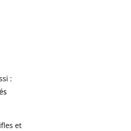
si :
és
fles et