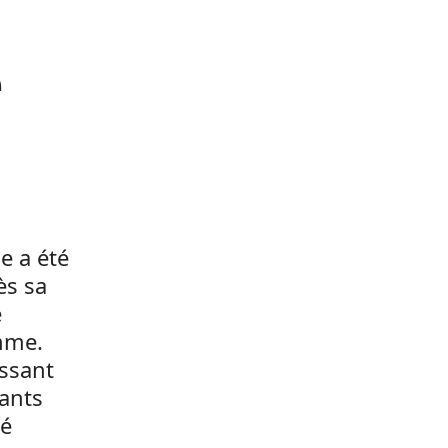
e
à
e a été
ès sa
e
mme.
ussant
rants
té