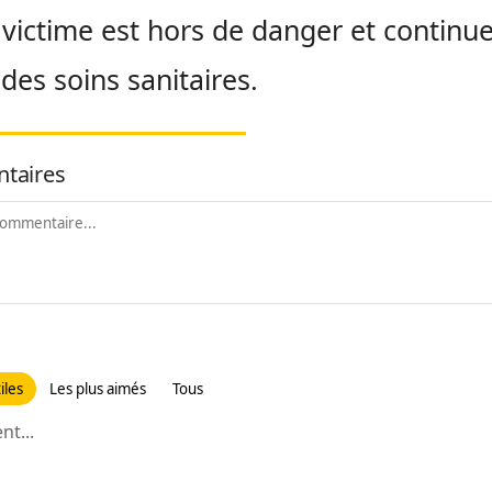
 victime est hors de danger et continu
 des soins sanitaires.
taires
iles
Les plus aimés
Tous
t...