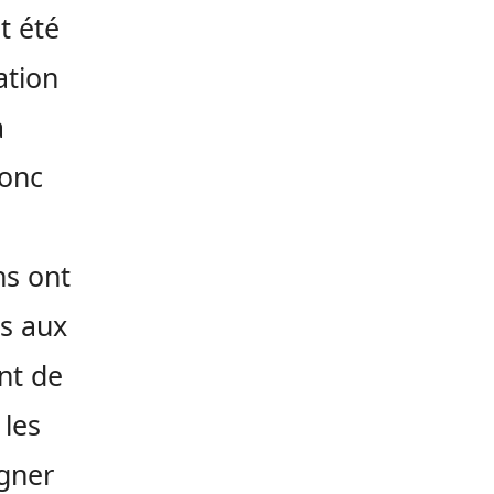
t été
ation
a
donc
ns ont
ts aux
nt de
 les
igner