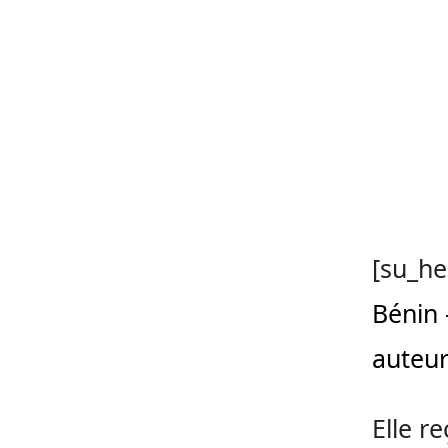
[su_he
Bénin 
auteur
Elle r