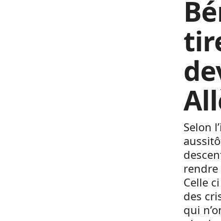
Bé
ti
de
Al
Selon l
aussitô
descent
rendre
Celle c
des cri
qui n’o