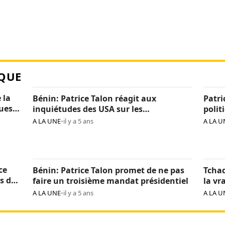
QUE
 la
Bénin: Patrice Talon réagit aux
Patri
ques
inquiétudes des USA sur les
polit
« arrestations d’opposants »
béni
A LA UNE
•
il y a 5 ans
A LA U
ce
Bénin: Patrice Talon promet de ne pas
Tchad
s de
faire un troisième mandat présidentiel
la vr
Itno
A LA UNE
•
il y a 5 ans
A LA U