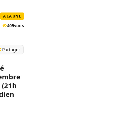
A LA UNE
405
vues
Partager
té
cembre
 (21h
idien