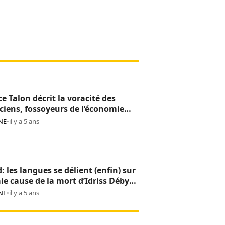
ce Talon décrit la voracité des
iciens, fossoyeurs de l’économie
noise
NE
•
il y a 5 ans
: les langues se délient (enfin) sur
aie cause de la mort d’Idriss Déby
NE
•
il y a 5 ans