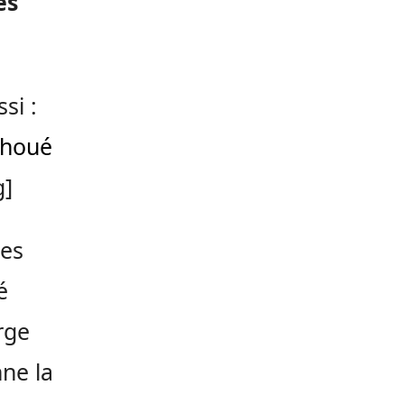
es
si :
ohoué
g]
des
é
rge
nne la