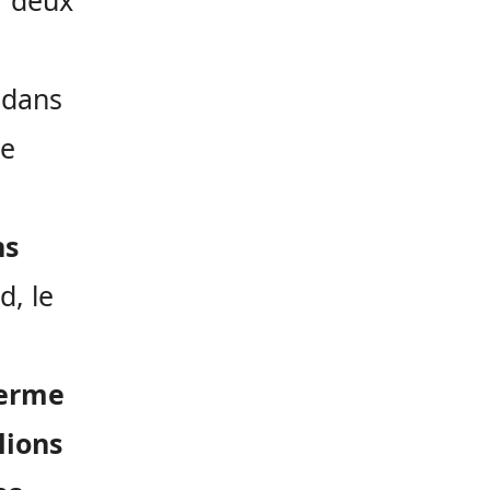
r deux
) dans
le
ns
d, le
ferme
lions