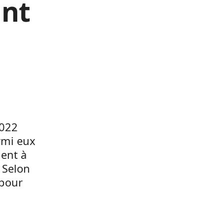
int
0022
rmi eux
ent à
 Selon
 pour