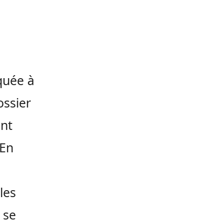
aquée à
ossier
ent
 En
les
 se