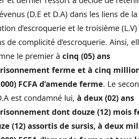
r et dernier ressort a décidé de reteni
évenus (D.E et D.A) dans les liens de la
tion d’escroquerie et le troisième (L.V
ns de complicité d’escroquerie. Ainsi, el
mne le premier à
cinq (05) ans
risonnement ferme et à cinq millio
0.000) FCFA d’amende ferme
. Le secon
D.A est condamné lui,
à deux (02) ans
risonnement dont douze (12) mois 
ze (12) assortis de sursis, à deux mil