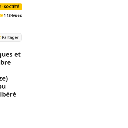
 - SOCIÉTÉ
1 134
vues
Partager
ques et
mbre
ze)
pu
libéré