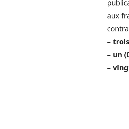
public
aux fr
contra
– troi
– un (
– ving