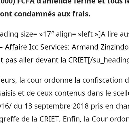
.000) FCFA d’amende ferme et tous l
sont condamnés aux frais.
ading size= »17″ align= »left »]A lire aus
– Affaire Icc Services: Armand Zinzind
t pas aller devant la CRIET
[/su_headin
lleurs, la cour ordonne la confiscation 
saisis et de ceux contenus dans le scell
16/ du 13 septembre 2018 pris en cha
 greffe de la CRIET. Enfin, la Cour ordo