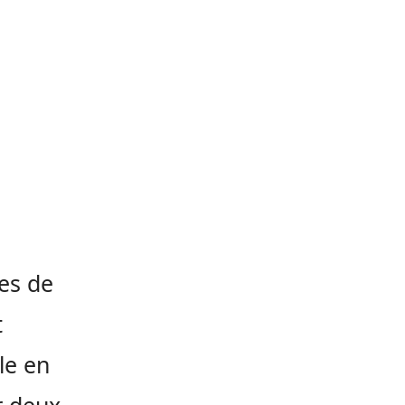
ies de
t
le en