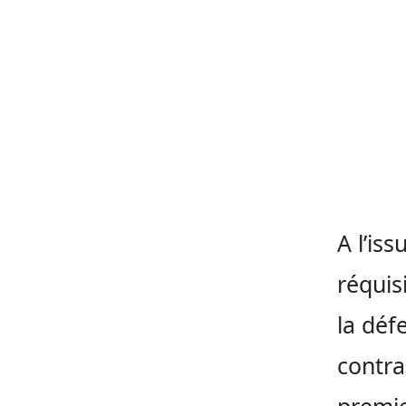
A l’iss
réquis
la déf
contra