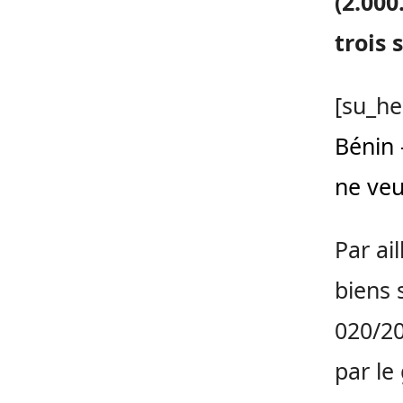
(2.000
trois 
[su_he
Bénin 
ne veu
Par ai
biens 
020/20
par le