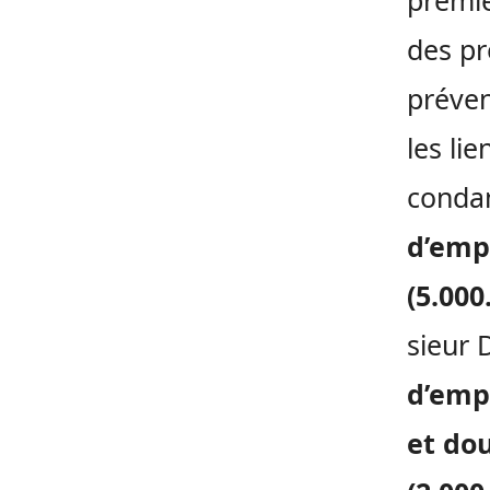
premie
des pr
préven
les lie
conda
d’emp
(5.00
sieur 
d’emp
et dou