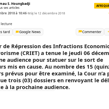
mau S. Houngbadji
AFRIQUE
us ses articles
bre 2018 à 10:46
•
MàJ le 12 décembre 2018
 lecture
us tard
Google News
Commenter
r de Répression des Infractions Economi
rorisme (CRIET) a tenue le jeudi 06 déce
ne audience pour statuer sur le sort de
urs mis en cause. Au nombre des 15 (quin
rs prévus pour être examiné, la Cour n’a 
ue trois (03) dossiers en renvoyant le dé
te à la prochaine audience.