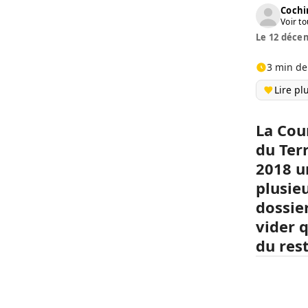
Cochi
Voir to
Le 12 décem
3 min de
Lire pl
La Cou
du Ter
2018 u
plusie
dossie
vider q
du res