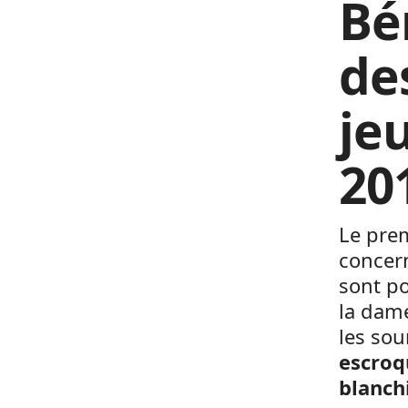
Bé
de
je
20
Le prem
concer
sont p
la dame
les sou
escroq
blanch