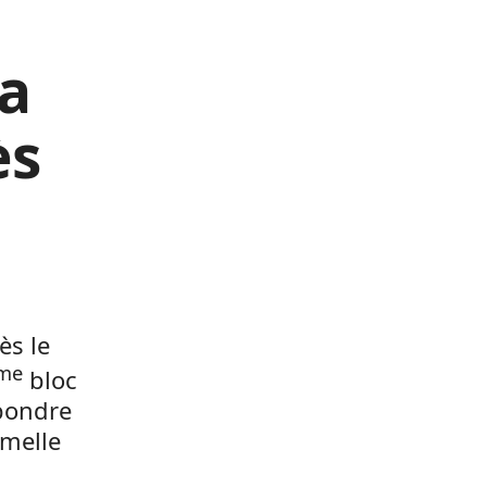
a
ès
ès le
me
bloc
épondre
rmelle