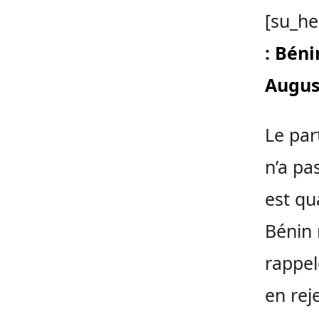
[su_he
:
Bénin
Augus
Le par
n’a pa
est qu
Bénin 
rappel
en rej