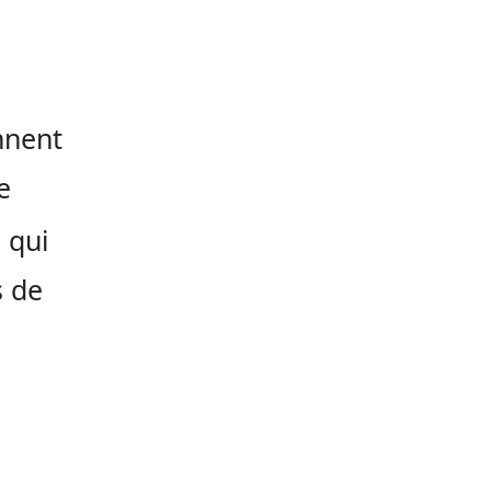
nnent
e
 qui
s de