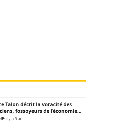
ce Talon décrit la voracité des
iciens, fossoyeurs de l’économie
noise
NE
•
il y a 5 ans