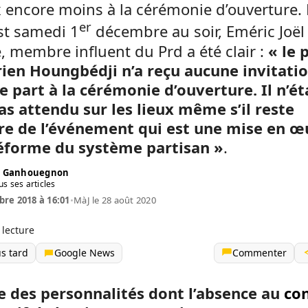
 encore moins à la cérémonie d’ouverture.
er
st samedi 1
décembre au soir, Eméric Joël
, membre influent du Prd a été clair :
« le 
ien Houngbédji n’a reçu aucune invitati
 part à la cérémonie d’ouverture. Il n’ét
as attendu sur les lieux même s’il reste
ire de l’événement qui est une mise en œ
réforme du système partisan »
.
é Ganhouegnon
us ses articles
re 2018 à 16:01
•
MàJ le 28 août 2020
 lecture
us tard
Google News
Commenter
re des personnalités dont l’absence au
co