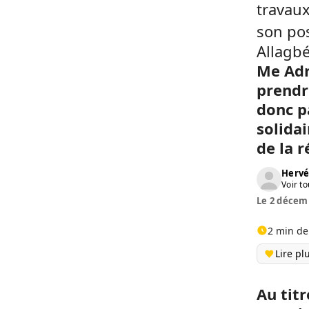
travaux
son po
Allagbé
Me Adr
prendre
donc p
solida
de la 
Herv
Voir to
Le 2 décemb
2 min de
Lire pl
Au tit