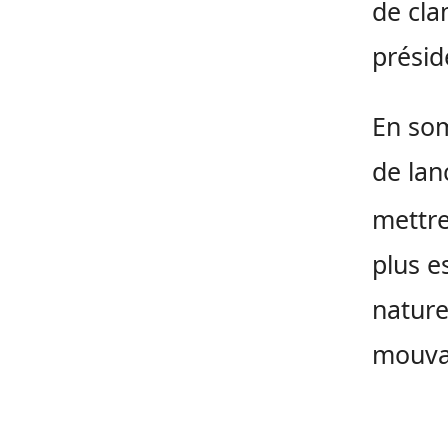
de cla
présid
En som
de lan
mettre
plus e
nature
mouva