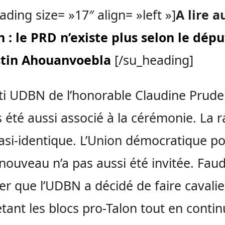
ading size= »17″ align= »left »]
A lire a
 : le PRD n’existe plus selon le dép
tin Ahouanvoebla
[/su_heading]
ti UDBN de l’honorable Claudine Prude
s été aussi associé à la cérémonie. La r
asi-identique. L’Union démocratique p
nouveau n’a pas aussi été invitée. Faudr
er que l’UDBN a décidé de faire cavalie
etant les blocs pro-Talon tout en conti