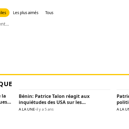
iles
Les plus aimés
Tous
t...
QUE
 la
Bénin: Patrice Talon réagit aux
Patri
ques
inquiétudes des USA sur les
polit
« arrestations d’opposants »
béni
A LA UNE
•
il y a 5 ans
A LA U