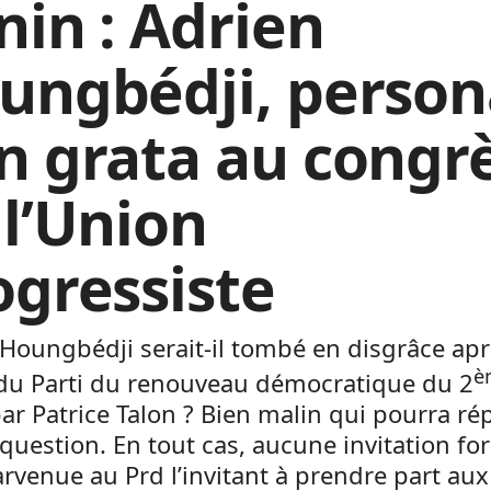
nin : Adrien
ungbédji, person
n grata au congr
 l’Union
ogressiste
Houngbédji serait-il tombé en disgrâce apr
è
 du Parti du renouveau démocratique du 2
ar Patrice Talon ? Bien malin qui pourra r
 question. En tout cas, aucune invitation fo
arvenue au Prd l’invitant à prendre part aux