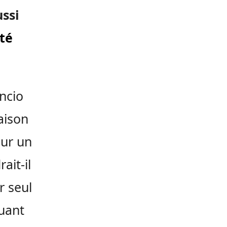
ussi
uté
ncio
aison
our un
ait-il
r seul
nuant