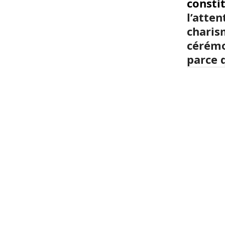
constit
l’atten
charis
cérémo
parce q