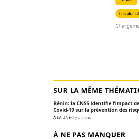
Les plus ut
Chargemen
SUR LA MÊME THÉMATI
Bénin: la CNSS identifie l’impact de
Covid-19 sur la prévention des ris
professionnels
A LA UNE
•
il y a 5 ans
À NE PAS MANQUER