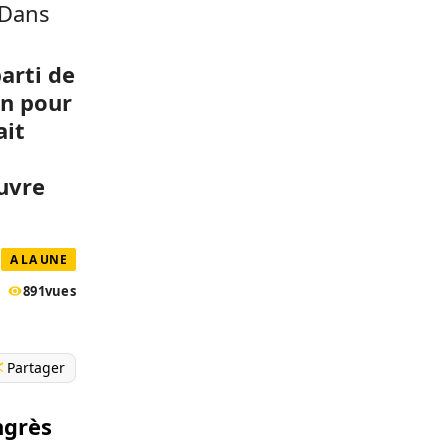
 Dans
parti de
on pour
ait
uvre
A LA UNE
891
vues
Partager
ngrès