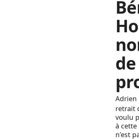
Bé
Ho
no
de
pr
Adrien 
retrait
voulu p
à cette
n’est p