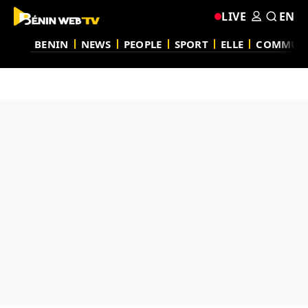
LIVE
EN
BENIN
NEWS
PEOPLE
SPORT
ELLE
COMMUN