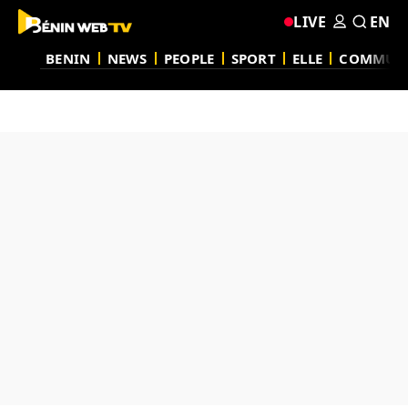
LIVE
EN
BENIN
NEWS
PEOPLE
SPORT
ELLE
COMMUN