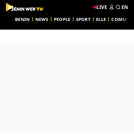
LIVE
EN
BENIN
NEWS
PEOPLE
SPORT
ELLE
COMMUN