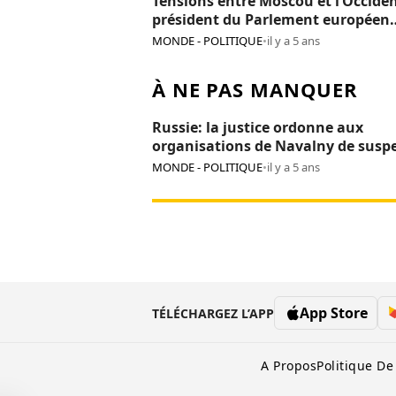
Tensions entre Moscou et l’Occiden
président du Parlement européen
persona non grata en Russie
MONDE - POLITIQUE
•
il y a 5 ans
À NE PAS MANQUER
Russie: la justice ordonne aux
organisations de Navalny de susp
leurs activités
MONDE - POLITIQUE
•
il y a 5 ans
App Store
TÉLÉCHARGEZ L’APP
A Propos
Politique De