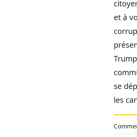
citoye
et à vo
corrup
présen
Trump.
commun
se dép
les ca
Commen