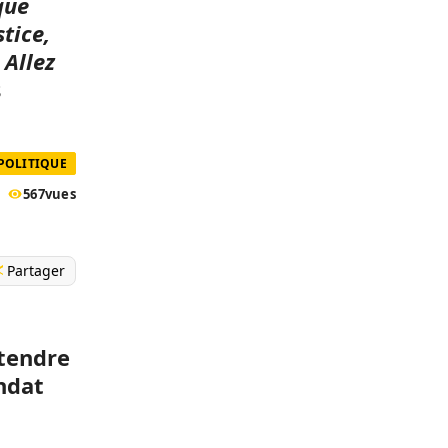
que
stice,
 Allez
s
POLITIQUE
567
vues
Partager
ntendre
andat