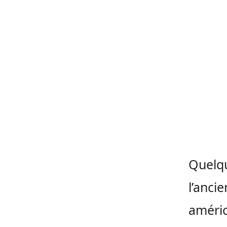
Quelqu
l’anci
améric