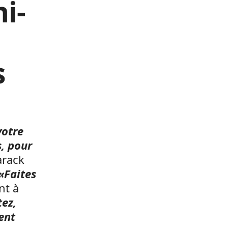
i-
s
votre
s, pour
Barack
«Faites
nt à
tez,
ent