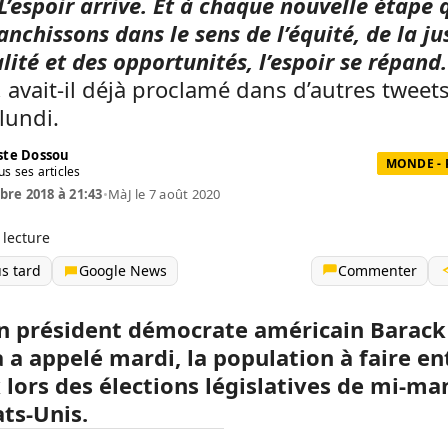
 L’espoir arrive. Et à chaque nouvelle étape 
anchissons dans le sens de l’équité, de la ju
alité et des opportunités, l’espoir se répand.
, avait-il déjà proclamé dans d’autres tweet
lundi.
te Dossou
MONDE - 
us ses articles
re 2018 à 21:43
•
MàJ le 7 août 2020
 lecture
us tard
Google News
Commenter
en président démocrate américain Barack
a appelé mardi, la population à faire e
x lors des élections législatives de mi-m
ats-Unis.