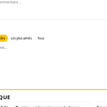
iles
Les plus aimés
Tous
t...
QUE