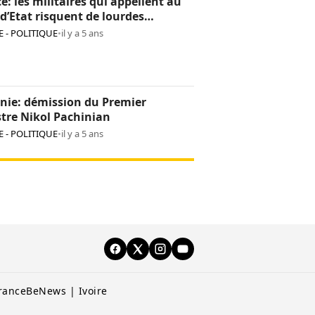
e: les militaires qui appellent au
d’Etat risquent de lourdes
tions
 - POLITIQUE
•
il y a 5 ans
nie: démission du Premier
tre Nikol Pachinian
 - POLITIQUE
•
il y a 5 ans
rance
BeNews | Ivoire