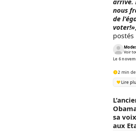
arrive.
nous fr
de l’ég
voter!»
postés 
Modes
Voir to
Le 6 novemb
2 min de
Lire pl
L’anci
Obama 
sa voi
aux Et