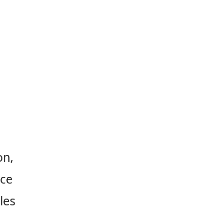
on,
nce
les