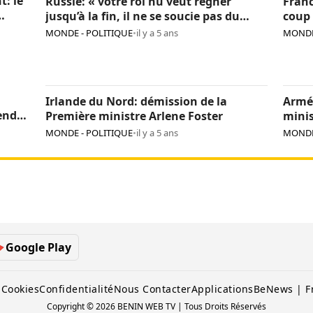
t: le
Russie: « votre roi nu veut régner
Franc
jusqu’à la fin, il ne se soucie pas du
coup 
pays », Navalny critique encore Poutine
sanc
MONDE - POLITIQUE
•
il y a 5 ans
MONDE
Irlande du Nord: démission de la
Armé
endre
Première ministre Arlene Foster
minis
MONDE - POLITIQUE
•
il y a 5 ans
MONDE
Google Play
 Cookies
Confidentialité
Nous Contacter
Applications
BeNews | F
Copyright © 2026 BENIN WEB TV | Tous Droits Réservés