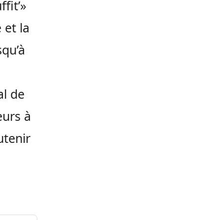
fit’»
 et la
squ’à
al de
eurs à
utenir