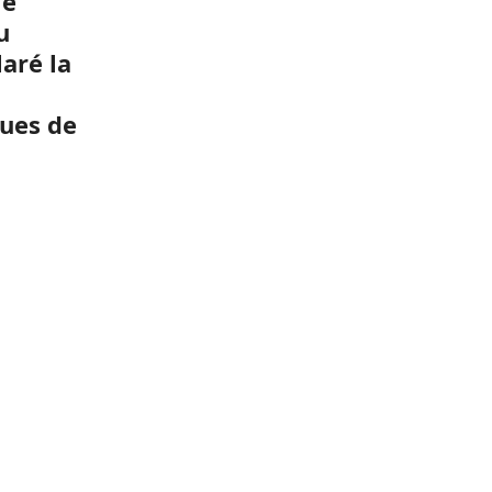
le
u
aré la
rues de