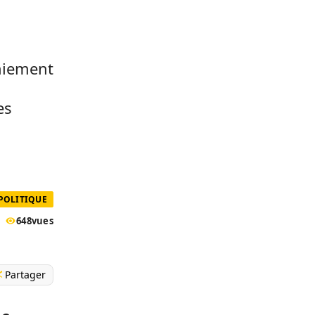
niement
es
POLITIQUE
648
vues
Partager