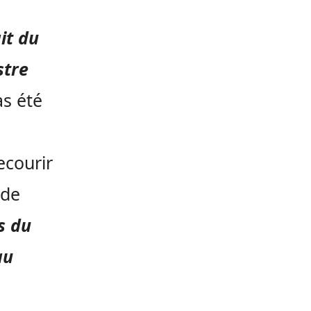
it du
stre
as été
ecourir
 de
s du
au