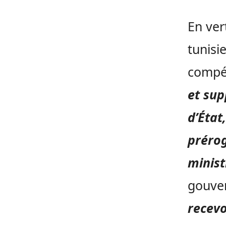
En ver
tunisi
compé
et sup
d’État
prérog
minist
gouver
recevo