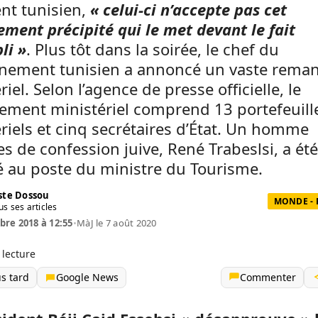
nt tunisien,
« celui-ci n’accepte pas cet
ent précipité qui le met devant le fait
li »
. Plus tôt dans la soirée, le chef du
nement tunisien a annoncé un vaste rema
riel. Selon l’agence de presse officielle, le
ement ministériel comprend 13 portefeuill
riels et cinq secrétaires d’État. Un homme
res de confession juive, René Trabeslsi, a été
au poste du ministre du Tourisme.
te Dossou
MONDE - 
us ses articles
re 2018 à 12:55
•
MàJ le 7 août 2020
 lecture
us tard
Google News
Commenter