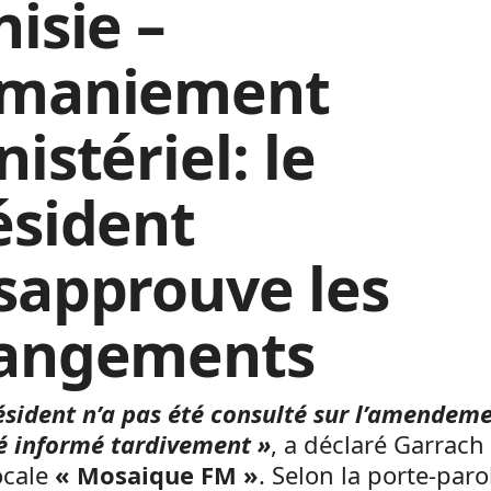
isie –
maniement
istériel: le
ésident
sapprouve les
angements
ésident n’a pas été consulté sur l’amendeme
é informé tardivement »
, a déclaré Garrach 
ocale
« Mosaique FM »
. Selon la porte-paro