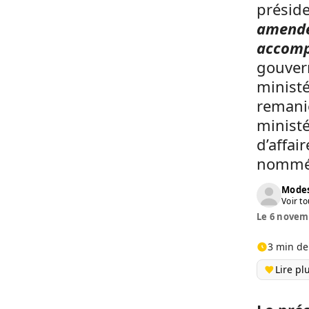
préside
amendem
accomp
gouver
ministé
remani
ministé
d’affai
nommé 
Modes
Voir to
Le 6 novemb
3 min de
Lire pl