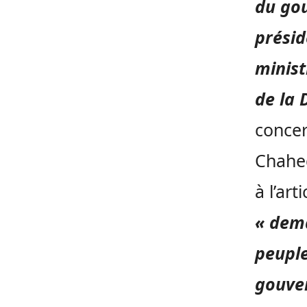
du go
présid
minist
de la 
concer
Chahed
à l’art
« dema
peuple
gouve