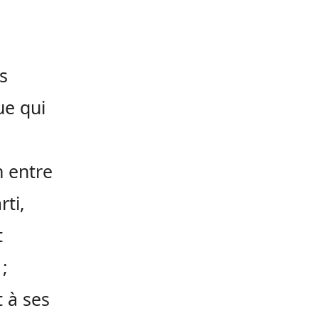
s
ue qui
n entre
rti,
t
;
t à ses