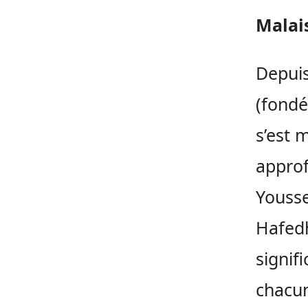
Malai
Depuis
(fondé
s’est 
approf
Yousse
Hafedh
signif
chacun