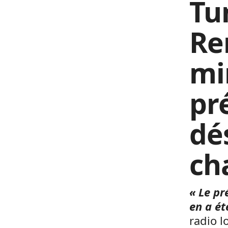
Tun
Re
min
pr
dé
ch
« Le pr
en a ét
radio l