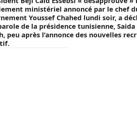
sident Béji Caid Essebsi « désapprouve » 
ement ministériel annoncé par le chef d
nement Youssef Chahed lundi soir, a décl
parole de la présidence tunisienne, Saida
h, peu après l’annonce des nouvelles rec
tif.