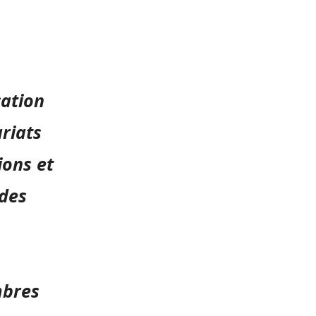
cation
riats
ions et
 des
mbres