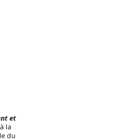
nt et
à la
le du