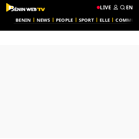
LIVE
EN
BENIN
NEWS
PEOPLE
SPORT
ELLE
COMMUN