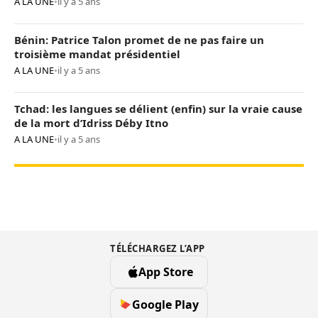
A LA UNE
•
il y a 5 ans
Bénin: Patrice Talon promet de ne pas faire un
troisième mandat présidentiel
A LA UNE
•
il y a 5 ans
Tchad: les langues se délient (enfin) sur la vraie cause
de la mort d’Idriss Déby Itno
A LA UNE
•
il y a 5 ans
TÉLÉCHARGEZ L’APP
App Store
Google Play