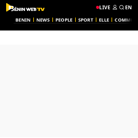
LIVE
EN
BENIN
NEWS
PEOPLE
SPORT
ELLE
COMMUN