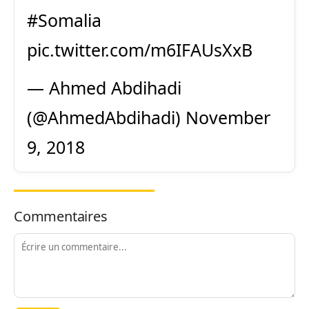
#Somalia
pic.twitter.com/m6IFAUsXxB
— Ahmed Abdihadi
(@AhmedAbdihadi)
November
9, 2018
Commentaires