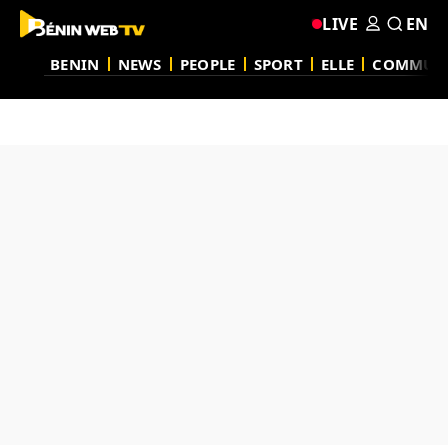
LIVE
EN
BENIN
NEWS
PEOPLE
SPORT
ELLE
COMMUN