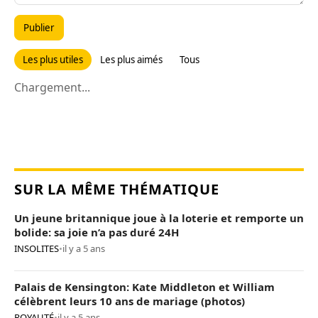
Publier
Les plus utiles
Les plus aimés
Tous
Chargement...
SUR LA MÊME THÉMATIQUE
Un jeune britannique joue à la loterie et remporte un
bolide: sa joie n’a pas duré 24H
INSOLITES
•
il y a 5 ans
Palais de Kensington: Kate Middleton et William
célèbrent leurs 10 ans de mariage (photos)
ROYAUTÉ
•
il y a 5 ans