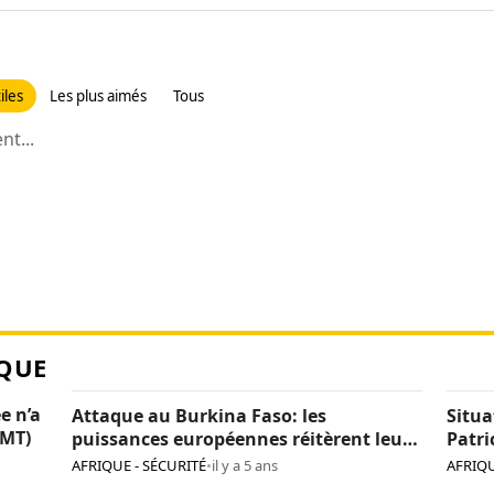
iles
Les plus aimés
Tous
t...
QUE
e n’a
Attaque au Burkina Faso: les
Situa
CMT)
puissances européennes réitèrent leur
Patri
détermination face au terrorisme
AFRIQUE - SÉCURITÉ
•
il y a 5 ans
AFRIQU