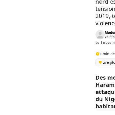
nord-es
tension
2019, t
violenc
Modes
Voir to
Le 1 novemb
1 min de
Lire pl
Des me
Haram 
attaqu
du Nig
habita