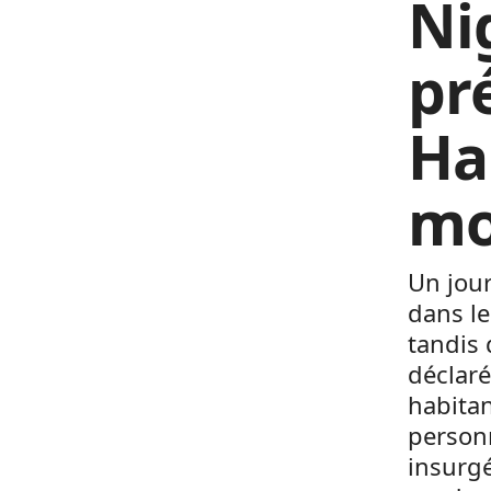
Ni
pr
Ha
mo
Un jour
dans le
tandis 
déclaré
habitan
personn
insurgé