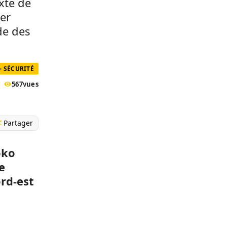
xte de
ier
de des
- SÉCURITÉ
567
vues
Partager
oko
e
ord-est