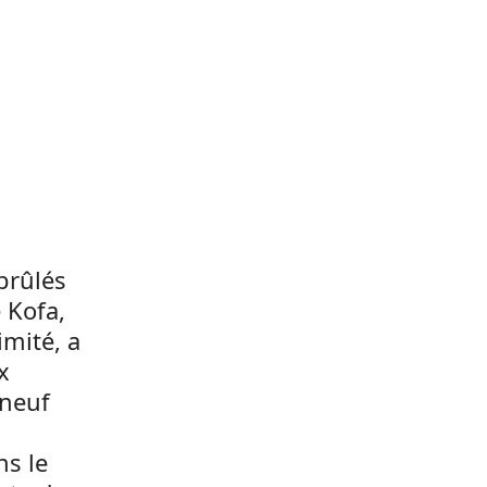
brûlés
 Kofa,
imité, a
x
 neuf
s
ns le