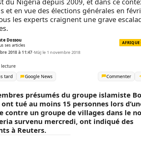
t du Nigéria depuis 2009, et dans ce conte
s et en vue des élections générales en févr
ous les experts craignent une grave escala
es.
te Dossou
AFRIQUE 
us ses articles
re 2018 à 11:47
•
MàJ le 1 novembre 2018
 lecture
us tard
Google News
Commenter
mbres présumés du groupe islamiste B
ont tué au moins 15 personnes lors d’un
e contre un groupe de villages dans le n
eria survenu mercredi, ont indiqué des
nts à Reuters.