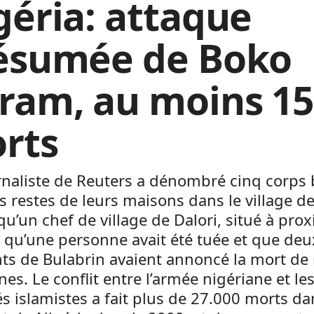
géria: attaque
ésumée de Boko
ram, au moins 15
rts
naliste de Reuters a dénombré cinq corps 
s restes de leurs maisons dans le village de
qu’un chef de village de Dalori, situé à prox
 qu’une personne avait été tuée et que deu
ts de Bulabrin avaient annoncé la mort de
es. Le conflit entre l’armée nigériane et le
s islamistes a fait plus de 27.000 morts da