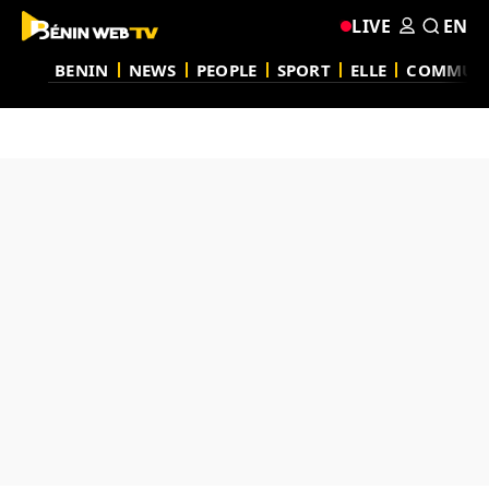
LIVE
EN
BENIN
NEWS
PEOPLE
SPORT
ELLE
COMMUN