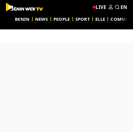
LIVE
EN
BENIN
NEWS
PEOPLE
SPORT
ELLE
COMMUN