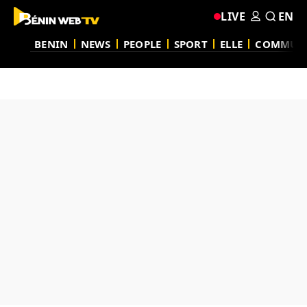
LIVE
EN
BENIN
NEWS
PEOPLE
SPORT
ELLE
COMMUN