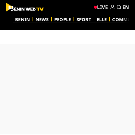
LIVE
EN
BENIN
NEWS
PEOPLE
SPORT
ELLE
COMMUN