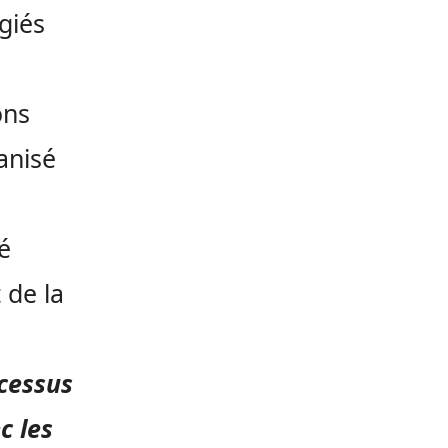
giés
ons
anisé
é
 de la
cessus
c les