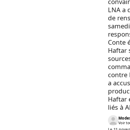
convain
LNA a d
de rens
samedi 
respons
Conte é
Haftar 
sources
comman
contre 
a accus
product
Haftar 
liés à 
Modes
Voir to
Le 11 novem