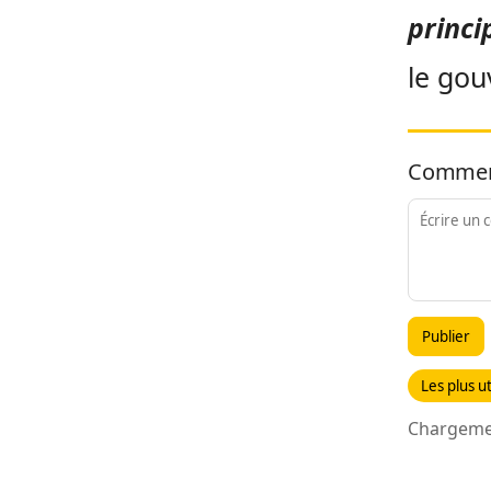
princi
le gou
Commen
Publier
Les plus ut
Chargemen