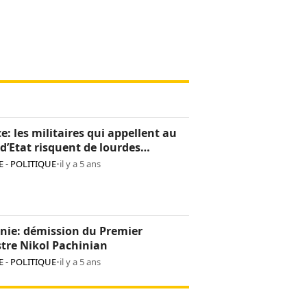
e: les militaires qui appellent au
d’Etat risquent de lourdes
tions
 - POLITIQUE
•
il y a 5 ans
nie: démission du Premier
tre Nikol Pachinian
 - POLITIQUE
•
il y a 5 ans