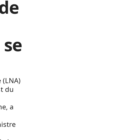
 de
 se
e (LNA)
st du
ne, a
istre