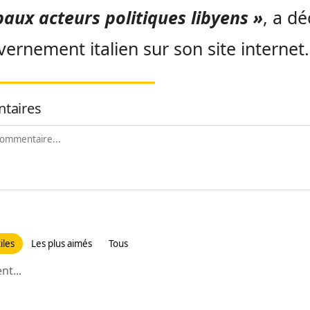
paux acteurs politiques libyens »
, a dé
vernement italien sur son site internet.
taires
iles
Les plus aimés
Tous
t...