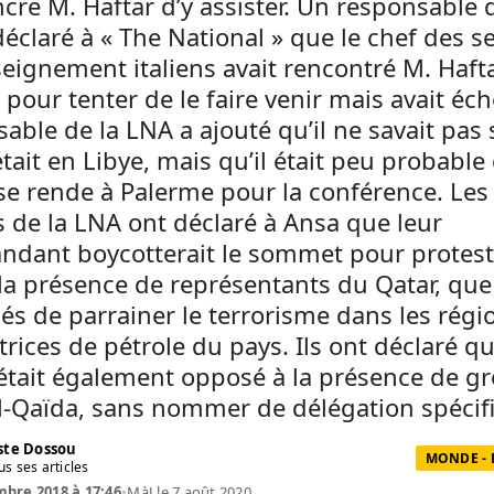
cre M. Haftar d’y assister. Un responsable d
éclaré à « The National » que le chef des s
eignement italiens avait rencontré M. Haft
pour tenter de le faire venir mais avait éc
able de la LNA a ajouté qu’il ne savait pas 
tait en Libye, mais qu’il était peu probable
se rende à Palerme pour la conférence. Les
 de la LNA ont déclaré à Ansa que leur
dant boycotterait le sommet pour protest
la présence de représentants du Qatar, que
és de parrainer le terrorisme dans les régi
rices de pétrole du pays. Ils ont déclaré q
était également opposé à la présence de g
Al-Qaïda, sans nommer de délégation spécif
te Dossou
MONDE - 
us ses articles
bre 2018 à 17:46
•
MàJ le 7 août 2020