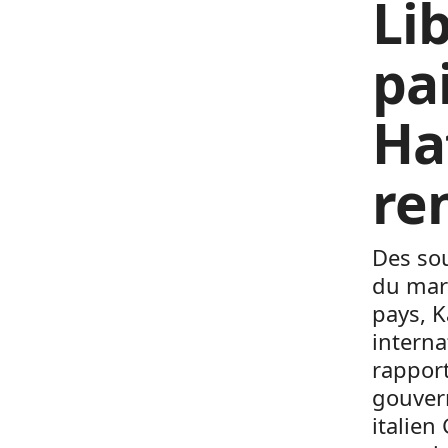
Li
pa
Ha
re
Des sou
du maré
pays, K
interna
rapport
gouvern
italien