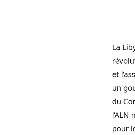
La Lib
révolu
et l’a
un gou
du Con
l’ALN 
pour l