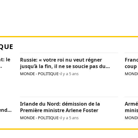
QUE
t: le
Russie: « votre roi nu veut régner
Franc
jusqu’à la fin, il ne se soucie pas du
coup 
pays », Navalny critique encore Poutine
sanc
MONDE - POLITIQUE
•
il y a 5 ans
MONDE
Irlande du Nord: démission de la
Armé
endre
Première ministre Arlene Foster
minis
MONDE - POLITIQUE
•
il y a 5 ans
MONDE