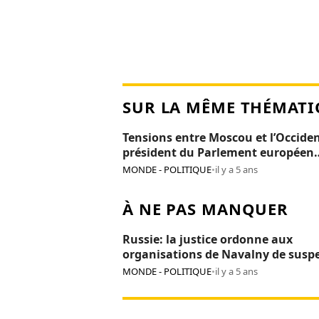
SUR LA MÊME THÉMATI
Tensions entre Moscou et l’Occiden
président du Parlement européen
persona non grata en Russie
MONDE - POLITIQUE
•
il y a 5 ans
À NE PAS MANQUER
Russie: la justice ordonne aux
organisations de Navalny de susp
leurs activités
MONDE - POLITIQUE
•
il y a 5 ans