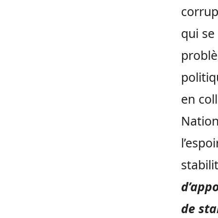
corrup
qui se
problè
politi
en col
Nation
l’espo
stabili
d’appo
de sta