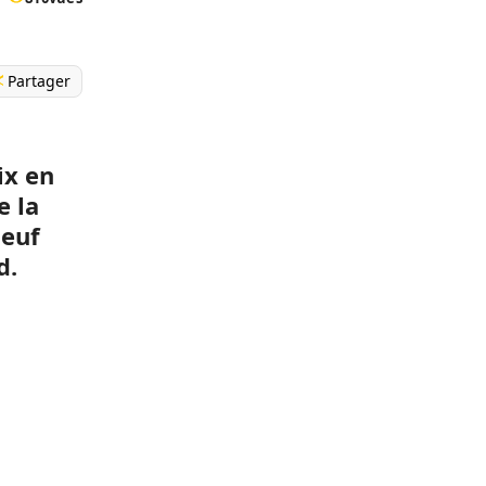
Partager
ix en
e la
neuf
d.