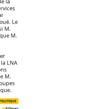
e la
ervices
ar
houé. Le
si M.
 que M.
er
 la LNA
ons
ue M.
roupes
ique.
POLITIQUE
810
vues