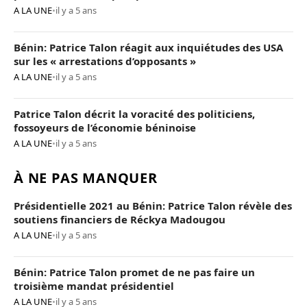
A LA UNE
•
il y a 5 ans
Bénin: Patrice Talon réagit aux inquiétudes des USA
sur les « arrestations d’opposants »
A LA UNE
•
il y a 5 ans
Patrice Talon décrit la voracité des politiciens,
fossoyeurs de l’économie béninoise
A LA UNE
•
il y a 5 ans
À NE PAS MANQUER
Présidentielle 2021 au Bénin: Patrice Talon révèle des
soutiens financiers de Réckya Madougou
A LA UNE
•
il y a 5 ans
Bénin: Patrice Talon promet de ne pas faire un
troisième mandat présidentiel
A LA UNE
•
il y a 5 ans