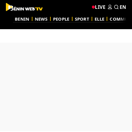
LIVE
EN
BENIN
NEWS
PEOPLE
SPORT
ELLE
COMMUN