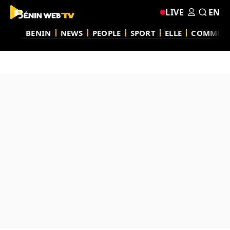
LIVE
EN
BENIN
NEWS
PEOPLE
SPORT
ELLE
COMMUN