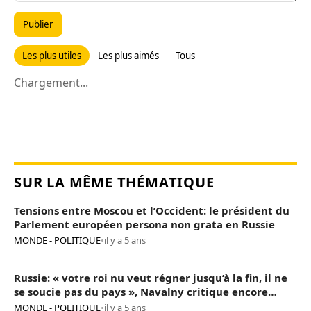
Publier
Les plus utiles
Les plus aimés
Tous
Chargement...
SUR LA MÊME THÉMATIQUE
Tensions entre Moscou et l’Occident: le président du
Parlement européen persona non grata en Russie
MONDE - POLITIQUE
•
il y a 5 ans
Russie: « votre roi nu veut régner jusqu’à la fin, il ne
se soucie pas du pays », Navalny critique encore
Poutine
MONDE - POLITIQUE
•
il y a 5 ans