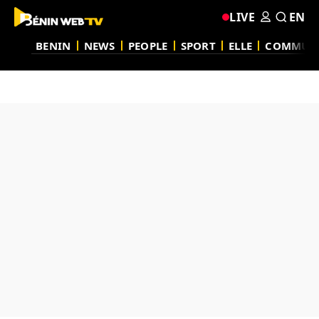
LIVE
EN
BENIN
NEWS
PEOPLE
SPORT
ELLE
COMMUN