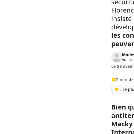
sécurit
Florenc
insisté
dévelo
les co
peuven
Modes
Voir to
Le 5 novemb
2 min de
Lire pl
Bien q
antiter
Macky 
Interna