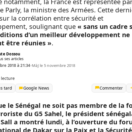
é notamment, la France est représentée pa
e Parly, la ministre des Armées. Cette derni
 sur la corrélation entre sécurité et
ppement, soulignant que
« sans un cadre s
nditions d’un meilleur développement ne
t être réunies »
.
te Dossou
us ses articles
re 2018 à 21:34
•
MàJ le 5 novembre 2018
 lecture
us tard
Google News
Commenter
ue le Sénégal ne soit pas membre de la f
roriste du G5 Sahel, le président sénégal
Sall a montré lundi, à l’ouverture du fo
tional de Dakar sur la Paix et la Sécurit