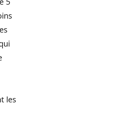
e 5
oins
Des
qui
e
t les