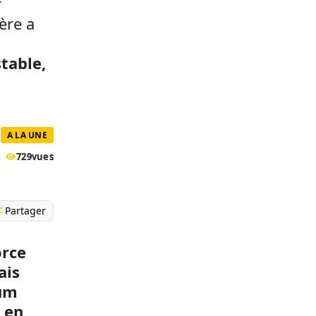
r
ère a
table,
A LA UNE
729
vues
Partager
orce
ais
rum
é en