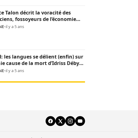
ce Talon décrit la voracité des
iciens, fossoyeurs de l’économie
noise
NE
•
il y a 5 ans
: les langues se délient (enfin) sur
aie cause de la mort d’Idriss Déby
NE
•
il y a 5 ans