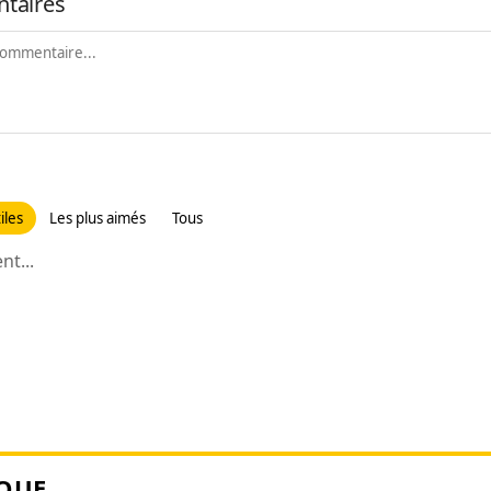
taires
iles
Les plus aimés
Tous
t...
QUE