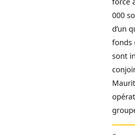
force 
000 so
d’un q
fonds 
sont i
conjoi
Maurit
opérat
groupe