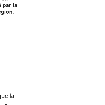
 par la
égion.
que la