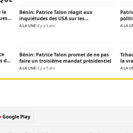
 la
Bénin: Patrice Talon réagit aux
Patri
ques
inquiétudes des USA sur les
polit
« arrestations d’opposants »
béni
A LA UNE
•
il y a 5 ans
A LA U
ce
Bénin: Patrice Talon promet de ne pas
Tchad
s de
faire un troisième mandat présidentiel
la vr
Itno
A LA UNE
•
il y a 5 ans
A LA U
Google Play