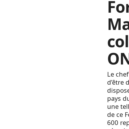
Fo
Ma
co
ON
Le chef
d’être 
dispose
pays du
une tel
de ce F
600 re