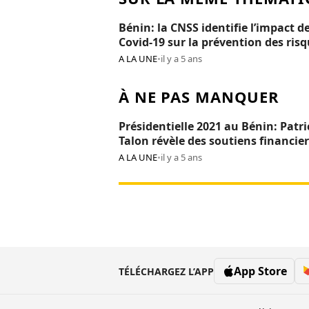
Bénin: la CNSS identifie l’impact de
Covid-19 sur la prévention des ris
professionnels
A LA UNE
•
il y a 5 ans
À NE PAS MANQUER
Présidentielle 2021 au Bénin: Patri
Talon révèle des soutiens financier
Réckya Madougou
A LA UNE
•
il y a 5 ans
App Store
TÉLÉCHARGEZ L’APP