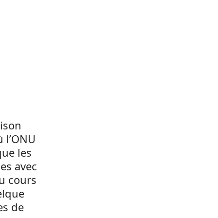
aison
où l’ONU
que les
ces avec
Au cours
elque
es de