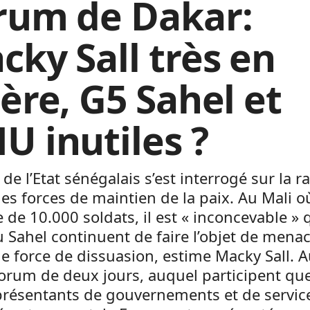
rum de Dakar:
cky Sall très en
lère, G5 Sahel et
U inutiles ?
 de l’Etat sénégalais s’est interrogé sur la r
des forces de maintien de la paix. Au Mali 
 de 10.000 soldats, il est « inconcevable » 
 Sahel continuent de faire l’objet de mena
le force de dissuasion, estime Macky Sall. 
orum de deux jours, auquel participent qu
présentants de gouvernements et de servic