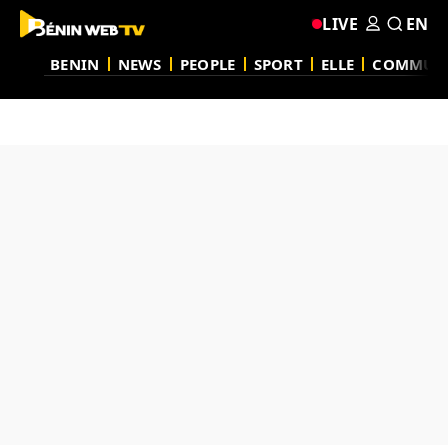
LIVE
EN
BENIN
NEWS
PEOPLE
SPORT
ELLE
COMMUN