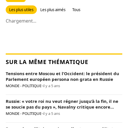
Les plus utiles
Les plus aimés
Tous
Chargement...
SUR LA MÊME THÉMATIQUE
Tensions entre Moscou et l’Occident: le président du
Parlement européen persona non grata en Russie
MONDE - POLITIQUE
•
il y a 5 ans
Russie: « votre roi nu veut régner jusqu’à la fin, il ne
se soucie pas du pays », Navalny critique encore
Poutine
MONDE - POLITIQUE
•
il y a 5 ans