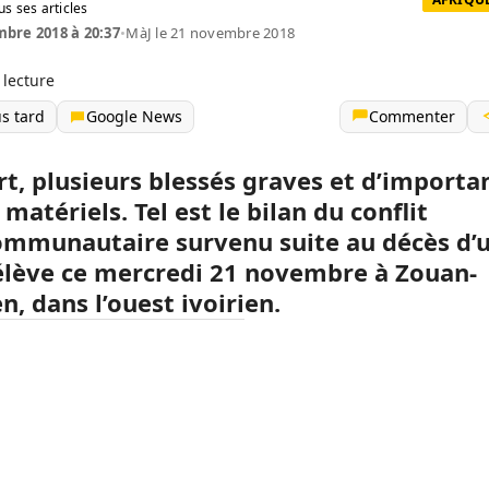
us ses articles
bre 2018 à 20:37
•
MàJ le 21 novembre 2018
 lecture
us tard
Google News
Commenter
t, p
lusieurs blessés graves et d’importa
 matériels
. Tel est le bilan du
conflit
communautaire survenu
suite au décès d’
élève c
e mercredi 21 novembre
à Zouan-
n, dans l’ouest ivoirien
.