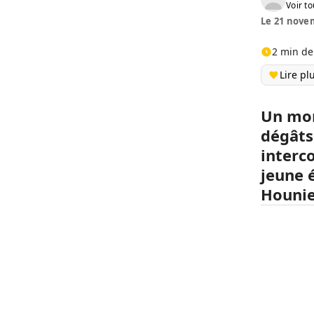
Voir to
Le 21 novem
2 min de
Lire pl
Un mor
dégâts
inter
jeune 
Hounie