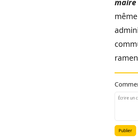
maire 
même s
admini
commu
ramene
Commen
Publier