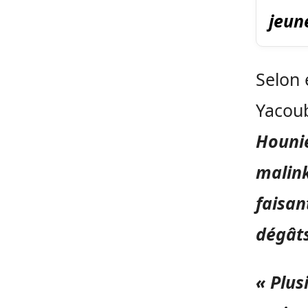
jeun
Selon 
Yacoub
Hounie
malink
faisan
dégâts
« Plus