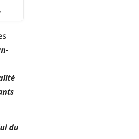
.
es
an-
lité
ants
ui du