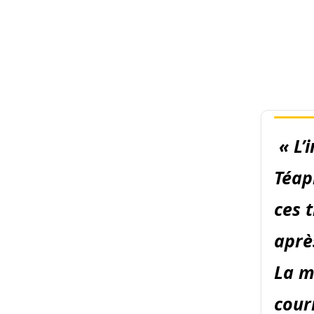
« L’i
Téap
ces 
aprè
La m
cour