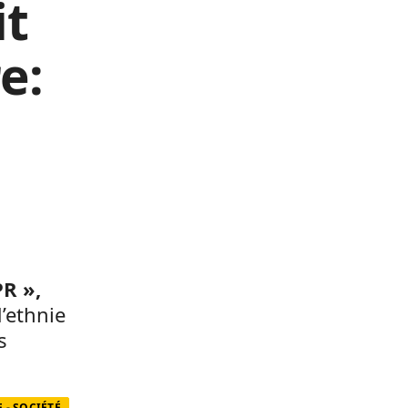
it
e:
PR »,
d’ethnie
s
 - SOCIÉTÉ