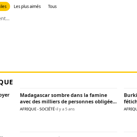
iles
Les plus aimés
Tous
t...
QUE
loyer
Madagascar sombre dans la famine
Burki
avec des milliers de personnes obligées
fétic
de manger des criquets
agres
AFRIQUE - SOCIÉTÉ
•
il y a 5 ans
AFRIQU
de tr