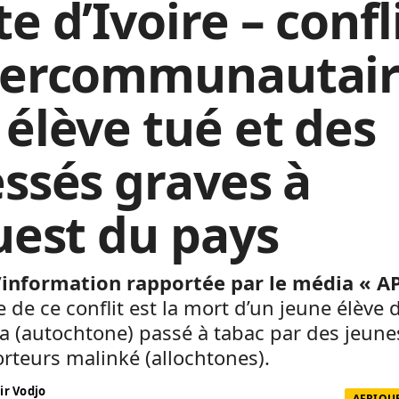
e d’Ivoire – confl
tercommunautair
 élève tué et des
essés graves à
ouest du pays
l’information rapportée par le média « A
ne de ce conflit est la mort d’un jeune élève 
 (autochtone) passé à tabac par des jeune
rteurs malinké (allochtones).
ir Vodjo
AFRIQUE