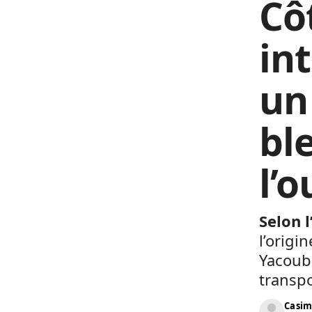
Côt
in
un
bl
l’
Selon 
l’origi
Yacouba
transpo
Casim