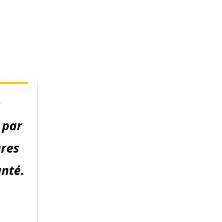
e
 par
ures
nté.