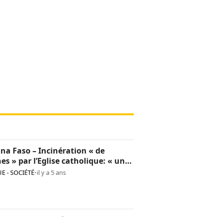
na Faso – Incinération « de
hes » par l’Eglise catholique: « une
sion culturelle et une provocation
E - SOCIÉTÉ
•
il y a 5 ans
op »