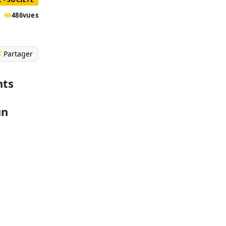
486
vues
Partager
nts
un