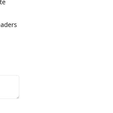
te
leaders