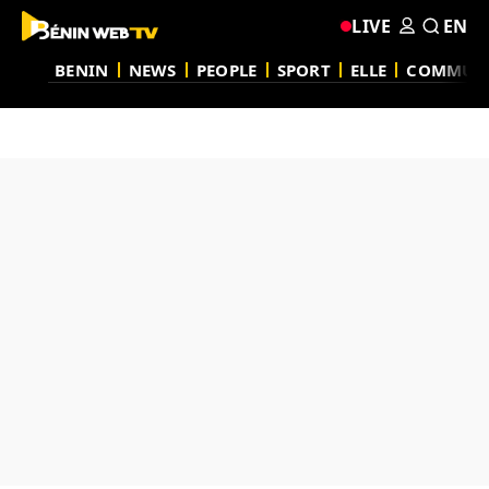
LIVE
EN
BENIN
NEWS
PEOPLE
SPORT
ELLE
COMMUN