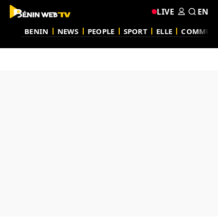
LIVE
EN
BENIN
NEWS
PEOPLE
SPORT
ELLE
COMMUN