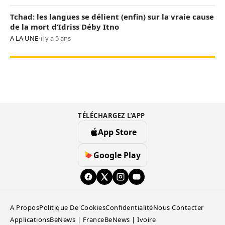
Tchad: les langues se délient (enfin) sur la vraie cause
de la mort d’Idriss Déby Itno
A LA UNE
•
il y a 5 ans
TÉLÉCHARGEZ L’APP
App Store
Google Play
A Propos
Politique De Cookies
Confidentialité
Nous Contacter
Applications
BeNews | France
BeNews | Ivoire