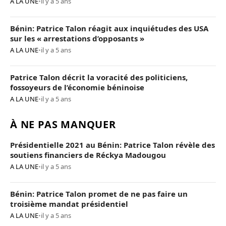
A LA UNE
•
il y a 5 ans
Bénin: Patrice Talon réagit aux inquiétudes des USA
sur les « arrestations d’opposants »
A LA UNE
•
il y a 5 ans
Patrice Talon décrit la voracité des politiciens,
fossoyeurs de l’économie béninoise
A LA UNE
•
il y a 5 ans
À NE PAS MANQUER
Présidentielle 2021 au Bénin: Patrice Talon révèle des
soutiens financiers de Réckya Madougou
A LA UNE
•
il y a 5 ans
Bénin: Patrice Talon promet de ne pas faire un
troisième mandat présidentiel
A LA UNE
•
il y a 5 ans