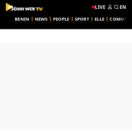
LIVE
EN
BENIN
NEWS
PEOPLE
SPORT
ELLE
COMMUN