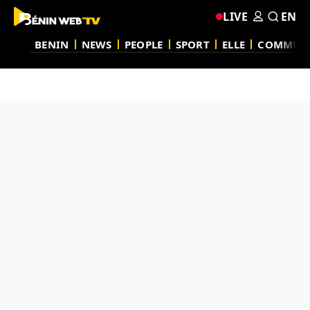
LIVE
EN
BENIN
NEWS
PEOPLE
SPORT
ELLE
COMMUN