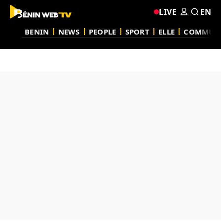
LIVE
EN
BENIN
NEWS
PEOPLE
SPORT
ELLE
COMMUN