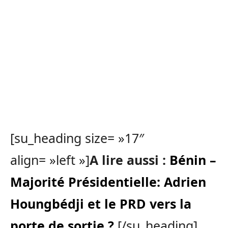
[su_heading size= »17″
align= »left »]
A lire aussi :
Bénin –
Majorité Présidentielle: Adrien
Houngbédji et le PRD vers la
porte de sortie ?
[/su_heading]