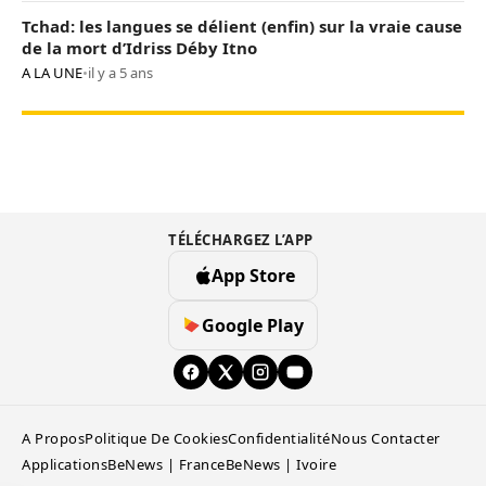
Tchad: les langues se délient (enfin) sur la vraie cause
de la mort d’Idriss Déby Itno
A LA UNE
•
il y a 5 ans
TÉLÉCHARGEZ L’APP
App Store
Google Play
A Propos
Politique De Cookies
Confidentialité
Nous Contacter
Applications
BeNews | France
BeNews | Ivoire