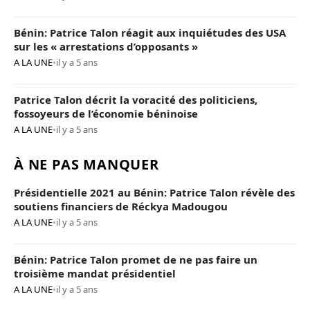
Bénin: Patrice Talon réagit aux inquiétudes des USA
sur les « arrestations d’opposants »
A LA UNE
•
il y a 5 ans
Patrice Talon décrit la voracité des politiciens,
fossoyeurs de l’économie béninoise
A LA UNE
•
il y a 5 ans
À NE PAS MANQUER
Présidentielle 2021 au Bénin: Patrice Talon révèle des
soutiens financiers de Réckya Madougou
A LA UNE
•
il y a 5 ans
Bénin: Patrice Talon promet de ne pas faire un
troisième mandat présidentiel
A LA UNE
•
il y a 5 ans