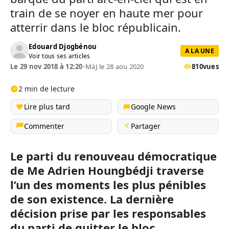
train de se noyer en haute mer pour
atterrir dans le bloc républicain.
Edouard Djogbénou
A LA UNE
Voir tous ses articles
Le 29 nov 2018 à 12:20
•
MàJ le 28 aou 2020
810
vues
2 min de lecture
Lire plus tard
Google News
Commenter
Partager
Le parti du renouveau démocratique
de Me Adrien Houngbédji traverse
l’un des moments les plus pénibles
de son existence. La dernière
décision prise par les responsables
du parti de quitter le bloc