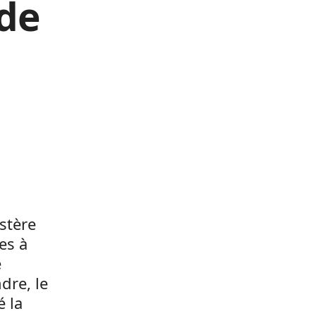
 de
stère
es à
e
dre, le
é la