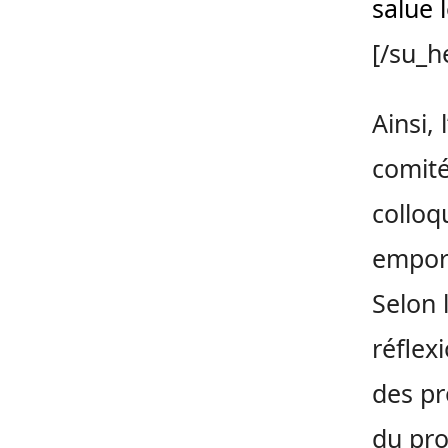
salue 
[/su_h
Ainsi,
comité
colloq
emport
Selon 
réflex
des pr
du pro