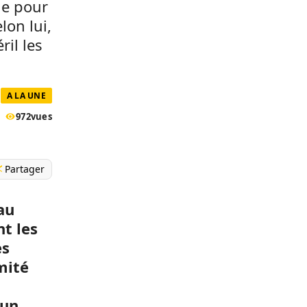
ne pour
lon lui,
ril les
A LA UNE
972
vues
Partager
au
nt les
es
omité
’un