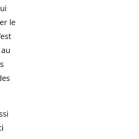
ui
er le
’est
 au
es
des
ssi
i