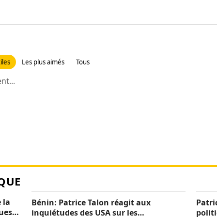
iles
Les plus aimés
Tous
t...
QUE
 la
Bénin: Patrice Talon réagit aux
Patri
ques
inquiétudes des USA sur les
polit