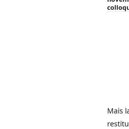
colloqu
Mais l
restit