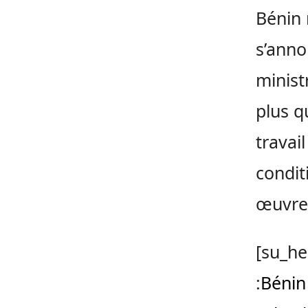
Bénin 
s’anno
ministr
plus q
travail
condit
œuvre
[su_he
:
Bénin 