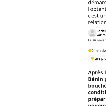
démarch
l’obten
c’est u
relatio
Cochi
Voir to
Le 26 novem
2 min de
Lire pl
Après 
Bénin p
bouché
conditi
prépar
novemb