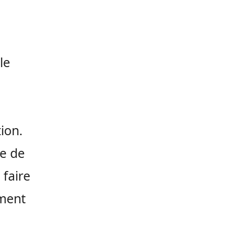
le
ion.
re de
 faire
ement