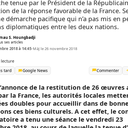
e tenue par le Président de la Républicai
tion de la réponse favorable de la France. Se
ne démarche pacifique qui n’a pas mis en pé
ns diplomatiques entre les deux nations.
mau S. Houngbadji
us ses articles
bre 2018 à 14:45
•
MàJ le 26 novembre 2018
 lecture
us tard
Google News
Commenter
l’annonce de la restitution de 26 œuvres 
ar la France, les autorités locales mette
es doubles pour accueillir dans de bonn
ons ces biens culturels. A cet effet, le c
atoire a tenu une séance le vendredi 23
re 2018, au cours de laquelle la tenue d