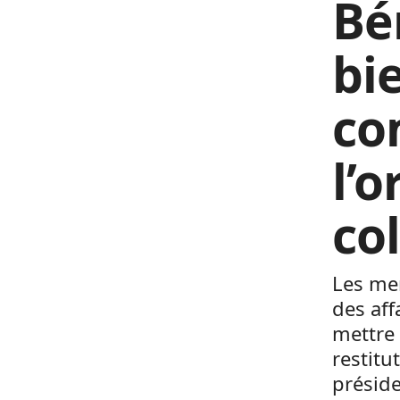
Bé
bie
co
l’
co
Les me
des aff
mettre 
restitu
présid