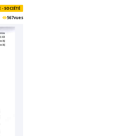
 - SOCIÉTÉ
567
vues