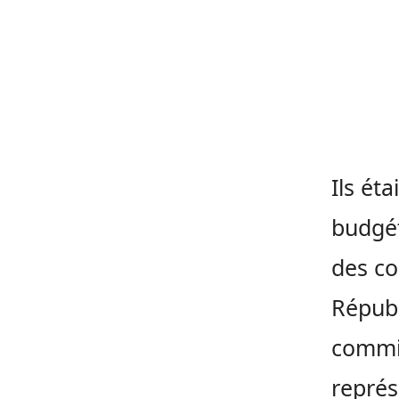
Ils ét
budgét
des co
Républ
commis
représ