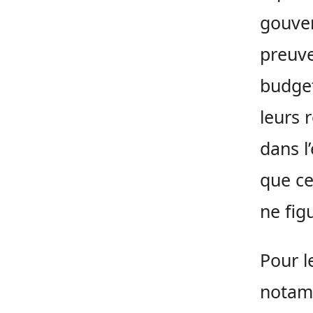
gouve
preuve
budget
leurs 
dans l
que ce
ne fig
Pour l
notamm