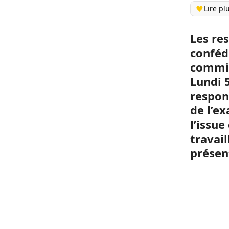
Lire pl
Les re
conféd
commis
Lundi 
respon
de l’e
l’issu
travai
présent