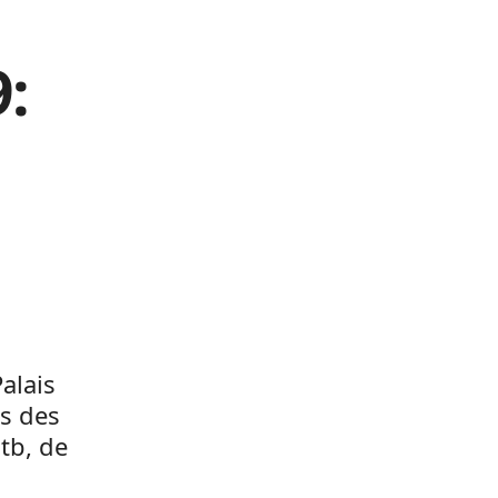
:
alais
es des
tb, de