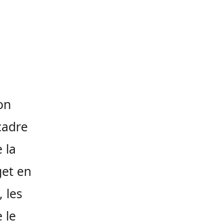
on
cadre
 la
get en
 les
 le