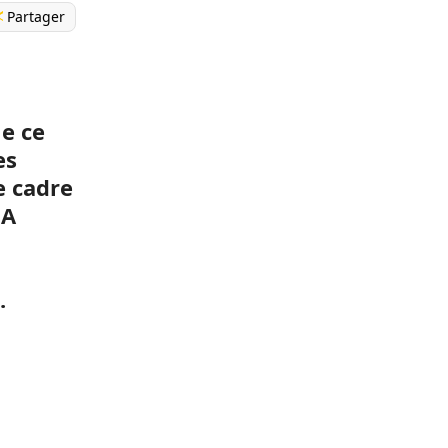
Partager
e ce
es
e cadre
 A
.