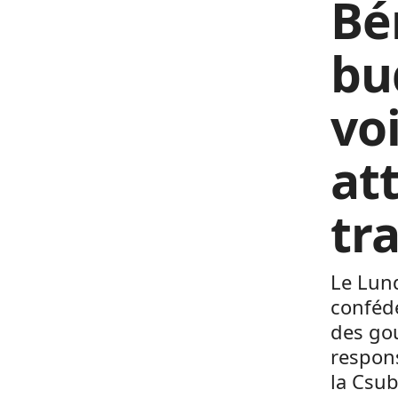
Bé
bu
voi
at
tra
Le Lun
confédé
des gou
respons
la Csub