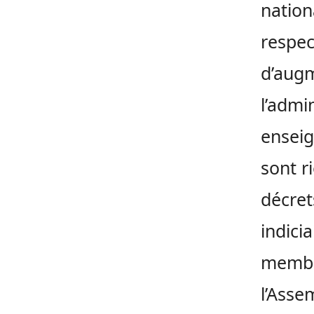
nation
respec
d’augm
l’admi
enseig
sont r
décret
indicia
membr
l’Asse