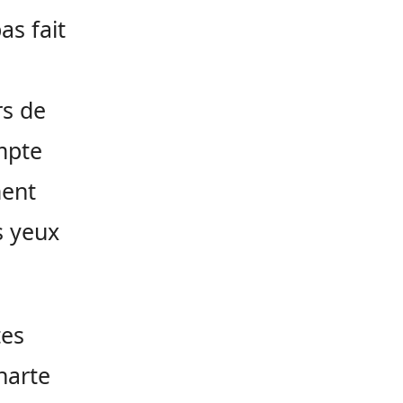
as fait
rs de
ompte
ment
s yeux
tes
harte