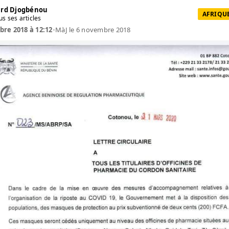
rd Djogbénou
AFRIQUE
us ses articles
re 2018 à 12:12
•
MàJ le 6 novembre 2018