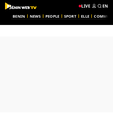
LIVE
EN
BENIN
NEWS
PEOPLE
SPORT
ELLE
COMMUN