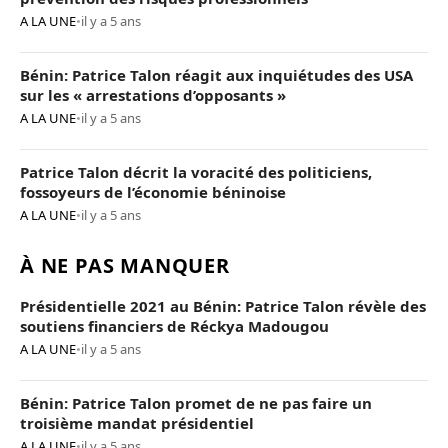
A LA UNE
•
il y a 5 ans
Bénin: Patrice Talon réagit aux inquiétudes des USA
sur les « arrestations d’opposants »
A LA UNE
•
il y a 5 ans
Patrice Talon décrit la voracité des politiciens,
fossoyeurs de l’économie béninoise
A LA UNE
•
il y a 5 ans
À NE PAS MANQUER
Présidentielle 2021 au Bénin: Patrice Talon révèle des
soutiens financiers de Réckya Madougou
A LA UNE
•
il y a 5 ans
Bénin: Patrice Talon promet de ne pas faire un
troisième mandat présidentiel
A LA UNE
•
il y a 5 ans