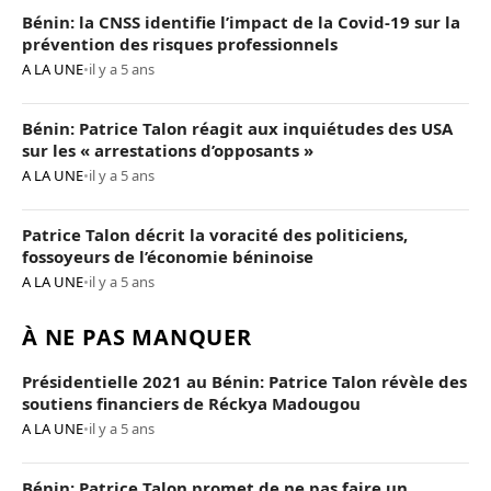
Bénin: la CNSS identifie l’impact de la Covid-19 sur la
prévention des risques professionnels
A LA UNE
•
il y a 5 ans
Bénin: Patrice Talon réagit aux inquiétudes des USA
sur les « arrestations d’opposants »
A LA UNE
•
il y a 5 ans
Patrice Talon décrit la voracité des politiciens,
fossoyeurs de l’économie béninoise
A LA UNE
•
il y a 5 ans
À NE PAS MANQUER
Présidentielle 2021 au Bénin: Patrice Talon révèle des
soutiens financiers de Réckya Madougou
A LA UNE
•
il y a 5 ans
Bénin: Patrice Talon promet de ne pas faire un