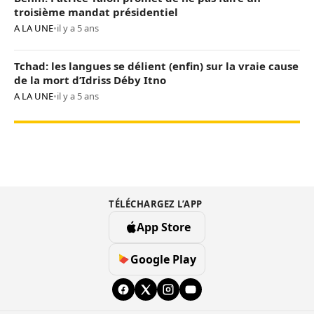
troisième mandat présidentiel
A LA UNE
•
il y a 5 ans
Tchad: les langues se délient (enfin) sur la vraie cause
de la mort d’Idriss Déby Itno
A LA UNE
•
il y a 5 ans
TÉLÉCHARGEZ L’APP
App Store
Google Play