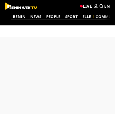
LIVE
EN
BENIN
NEWS
PEOPLE
SPORT
ELLE
COMMUN