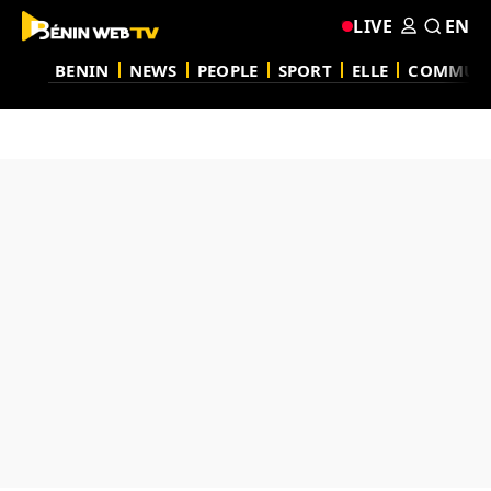
LIVE
EN
BENIN
NEWS
PEOPLE
SPORT
ELLE
COMMUN