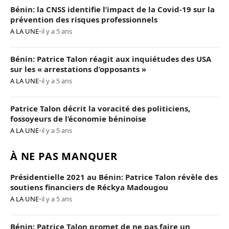
Bénin: la CNSS identifie l’impact de la Covid-19 sur la
prévention des risques professionnels
A LA UNE
•
il y a 5 ans
Bénin: Patrice Talon réagit aux inquiétudes des USA
sur les « arrestations d’opposants »
A LA UNE
•
il y a 5 ans
Patrice Talon décrit la voracité des politiciens,
fossoyeurs de l’économie béninoise
A LA UNE
•
il y a 5 ans
À NE PAS MANQUER
Présidentielle 2021 au Bénin: Patrice Talon révèle des
soutiens financiers de Réckya Madougou
A LA UNE
•
il y a 5 ans
Bénin: Patrice Talon promet de ne pas faire un