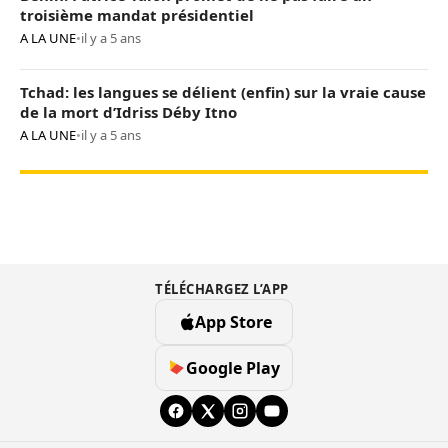
troisième mandat présidentiel
A LA UNE
•
il y a 5 ans
Tchad: les langues se délient (enfin) sur la vraie cause
de la mort d’Idriss Déby Itno
A LA UNE
•
il y a 5 ans
TÉLÉCHARGEZ L’APP
App Store
Google Play