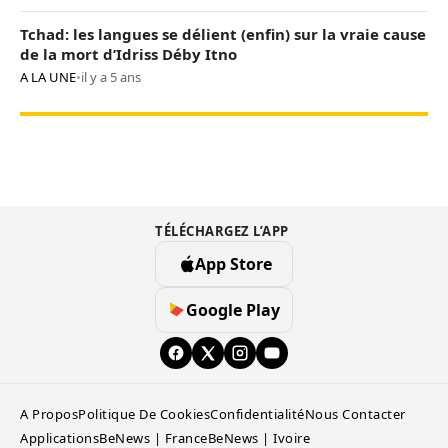
Tchad: les langues se délient (enfin) sur la vraie cause
de la mort d’Idriss Déby Itno
A LA UNE
•
il y a 5 ans
TÉLÉCHARGEZ L’APP
App Store
Google Play
A Propos
Politique De Cookies
Confidentialité
Nous Contacter
Applications
BeNews | France
BeNews | Ivoire