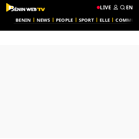
LIVE
EN
BENIN
NEWS
PEOPLE
SPORT
ELLE
COMMUN