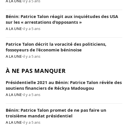
A LA UNE
•
il y a 5 ans
Bénin: Patrice Talon réagit aux inquiétudes des USA
sur les « arrestations d’opposants »
A LA UNE
•
il y a 5 ans
Patrice Talon décrit la voracité des politiciens,
fossoyeurs de l’économie béninoise
A LA UNE
•
il y a 5 ans
À NE PAS MANQUER
Présidentielle 2021 au Bénin: Patrice Talon révèle des
soutiens financiers de Réckya Madougou
A LA UNE
•
il y a 5 ans
Bénin: Patrice Talon promet de ne pas faire un
troisième mandat présidentiel
A LA UNE
•
il y a 5 ans