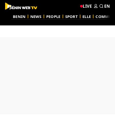
LIVE
EN
BENIN
NEWS
PEOPLE
SPORT
ELLE
COMMUN