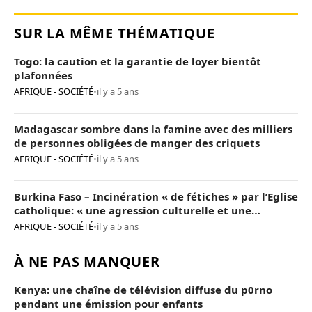
SUR LA MÊME THÉMATIQUE
Togo: la caution et la garantie de loyer bientôt
plafonnées
AFRIQUE - SOCIÉTÉ
•
il y a 5 ans
Madagascar sombre dans la famine avec des milliers
de personnes obligées de manger des criquets
AFRIQUE - SOCIÉTÉ
•
il y a 5 ans
Burkina Faso – Incinération « de fétiches » par l’Eglise
catholique: « une agression culturelle et une
provocation de trop »
AFRIQUE - SOCIÉTÉ
•
il y a 5 ans
À NE PAS MANQUER
Kenya: une chaîne de télévision diffuse du p0rno
pendant une émission pour enfants