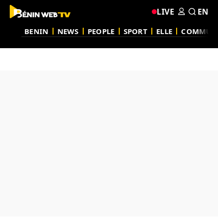
LIVE
EN
BENIN
NEWS
PEOPLE
SPORT
ELLE
COMMUN