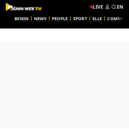
LIVE
EN
BENIN
NEWS
PEOPLE
SPORT
ELLE
COMMUN