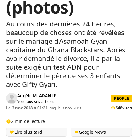
(photos)
Au cours des dernières 24 heures,
beaucoup de choses ont été révélées
sur le mariage d’Asamoah Gyan,
capitaine du Ghana Blackstars. Après
avoir demandé le divorce, il a par la
suite exigé un test ADN pour
déterminer le père de ses 3 enfants
avec Gifty Gyan.
Angèle M. ADANLE
PEOPLE
Voir tous ses articles
Le 3 nov 2018 à 01:21
•
MàJ le 3 nov 2018
648
vues
2 min de lecture
Lire plus tard
Google News